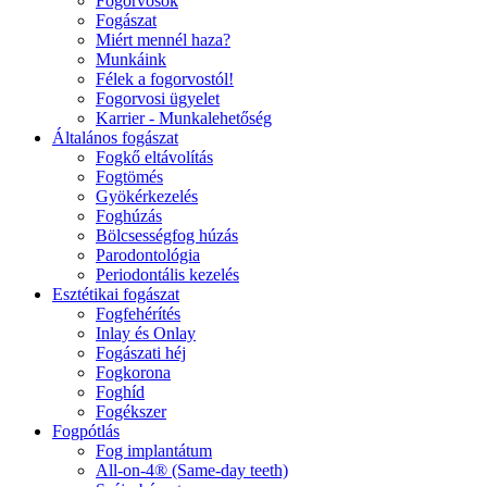
Fogorvosok
Fogászat
Miért mennél haza?
Munkáink
Félek a fogorvostól!
Fogorvosi ügyelet
Karrier - Munkalehetőség
Általános fogászat
Fogkő eltávolítás
Fogtömés
Gyökérkezelés
Foghúzás
Bölcsességfog húzás
Parodontológia
Periodontális kezelés
Esztétikai fogászat
Fogfehérítés
Inlay és Onlay
Fogászati héj
Fogkorona
Foghíd
Fogékszer
Fogpótlás
Fog implantátum
All-on-4® (Same-day teeth)