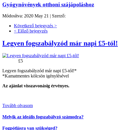
Gyógynövények otthoni szájápoláshoz
Módosítva: 2020 May 21 |
Szerző:
Következő bejegyzés >
< Előző bejegyzés
Legyen fogszabályzód már napi £5-tól!
Napi ár:
£5
Legyen fogszabályzód már napi £5-tól!*
*Kamatmentes kölcsön igénylésével
Az ajánlat visszavonásig érvényes.
Tovább olvasom
Melyik az ideális fogszabályzó számodra?
Fogpótlásra van szükséged?