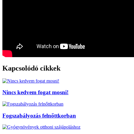
Kapcsolódó cikkek
Nincs kedvem fogat mosni!
Fogszabályozás felnőttkorban