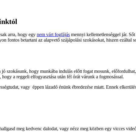
inktól
sak arra, hogy egy
nem várt fogfájás
mennyi kellemetlenséggel jár. Sőt 
 fontos betartani az alapvető szájápolási szokásokat, hiszen ezáltal so
 a jó szokásunk, hogy munkába indulás előtt fogat mosunk, előfordulhat
hogy a reggeli elfogyasztása után fél órát várunk a fogmosással.
ességtudat, vagy éppen lázadó énünk ébredezése miatt. Ennek elkerülé
llgasd meg kedvenc dalodat, vagy nézz meg közben egy vicces videót. A