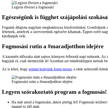
Legyen élvezet a fogmosás!
Egészségünk is függhet szájápolási szokása
Fogaink állapota nagyban meghatározza közérzetünket. Gondoljunk c
lehetnek, amelyek a szervezetünk egészére kihatnak. Éppen ezért nagyon
kitolhatjuk vele.
Fogmosási rutin a #maradjotthon idejére
A karantén időszaka alatt sajnos könnyen felborult napi rutinunk. Az
hagyjuk el, csak ütemezzük át! Azonban azt mindenképpen tartsuk be, 
Az is lehet, hogy
semmi kedvünk fogat mosni
, a ránk nehezedő kötel
Fogmosási rutin a #maradjotthon idejére
Legyen szórakoztató program a fogmosás!
Ha már unod a fogmosást, akkor pörögj fel! Fogmosás közben ha
magad ez idő alatt.