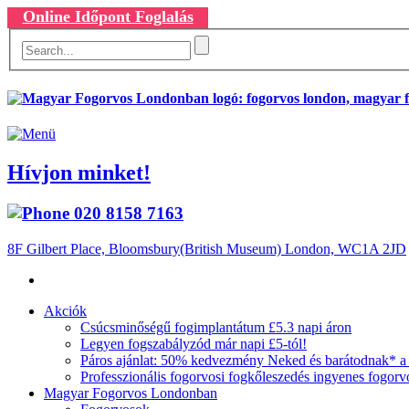
Online Időpont Foglalás
Hívjon minket!
020 8158 7163
8F Gilbert Place, Bloomsbury(British Museum) London, WC1A 2JD
Akciók
Csúcsminőségű fogimplantátum £5.3 napi áron
Legyen fogszabályzód már napi £5-tól!
Páros ajánlat: 50% kedvezmény Neked és barátodnak* a d
Professzionális fogorvosi fogkőleszedés ingyenes fogorvos
Magyar Fogorvos Londonban