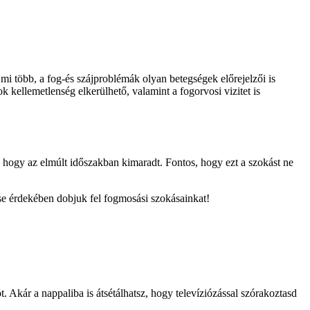
mi több, a fog-és szájproblémák olyan betegségek előrejelzői is
k kellemetlenség elkerülhető, valamint a fogorvosi vizitet is
, hogy az elmúlt időszakban kimaradt. Fontos, hogy ezt a szokást ne
se érdekében dobjuk fel fogmosási szokásainkat!
kár a nappaliba is átsétálhatsz, hogy televíziózással szórakoztasd