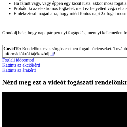
Ha fáradt vagy, vagy éppen egy kicsit lusta, akkor moss fogat a 
Próbáld ki az elektromos fogkefét, mert ez helyetted végzi el a 
Emlékeztesd magad arra, hogy miért fontos napi 2x fogat mosn
Gondolj bele, hogy napi pár percnyi fogápolás, mennyi kellemetlen f
Covid19:
Rendelőnk csak sürgős esetben fogad pácienseket. Tovább
információkról tájékozódj
itt
!
Foglalj időpontot!
Kattints az akciókért!
Kattints az árakért!
Nézd meg ezt a videót fogászati rendelőnkr