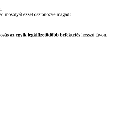
.
ged mosolyát ezzel ösztönözve magad!
osás az egyik legkifizetődőbb befektetés
hosszú távon.