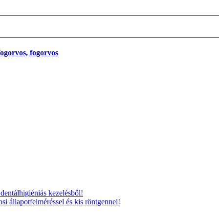
entálhigiéniás kezelésből!
i állapotfelméréssel és kis röntgennel!