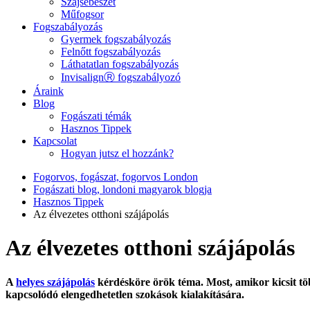
Szájsebészet
Műfogsor
Fogszabályozás
Gyermek fogszabályozás
Felnőtt fogszabályozás
Láthatatlan fogszabályozás
InvisalignⓇ fogszabályozó
Áraink
Blog
Fogászati témák
Hasznos Tippek
Kapcsolat
Hogyan jutsz el hozzánk?
Fogorvos, fogászat, fogorvos London
Fogászati blog, londoni magyarok blogja
Hasznos Tippek
Az élvezetes otthoni szájápolás
Az élvezetes otthoni szájápolás
A
helyes szájápolás
kérdésköre örök téma. Most, amikor kicsit töb
kapcsolódó elengedhetetlen szokások kialakítására.