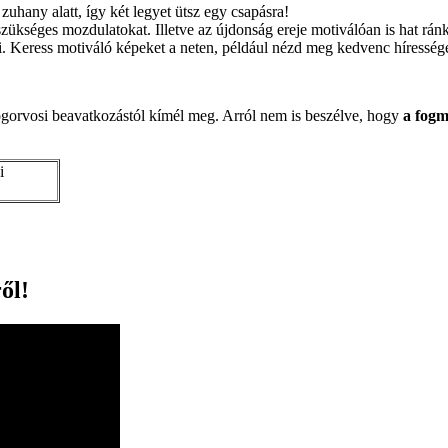
zuhany alatt, így két legyet ütsz egy csapásra!
szükséges mozdulatokat. Illetve az újdonság ereje motiválóan is hat ránk
i. Keress motiváló képeket a neten, például nézd meg kedvenc híressé
ogorvosi beavatkozástól kímél meg. Arról nem is beszélve, hogy
a fogm
i
ől!