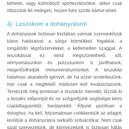
bérletre, vagy különböző sporteszközökre, akkor csak
öltözzünk fel melegen, hiszen futni szinte bárhol lehet.
4)
Leszokom a dohányzásról
A dohányosok biztosan tisztában vannak szenvedélyük
káros hatásaival: a sárga körmökkel, fogakkal, a
rongálódó légzőszervekkel, a kellemetlen szaggal. A
leszokással ez mind megszüntethető, sőt,
vérnyomásunkon és pulzusunkon is javíthatunk,
megerősíthetjük immunrendszerünket. A leszokás
hatalmas akaraterőt igényel, de ha ezzel rendelkezünk,
már csak a megfelelő módszert kell kiválasztanunk.
Tervezzük meg pontosan a leszokás menetét, tűzzük ki
a kezdés időpontját és ne szégyelljünk segítséget kérni
családtagjainktól, barátainktól. Álljunk pozitívan a
dologhoz, ha kell, folyamatosan csökkentsük az adagot,
kerüljük a dohányzásra sarkalló szituációkat. Nem csak
saját szervezetünk, de környezetünk is biztosan hálás