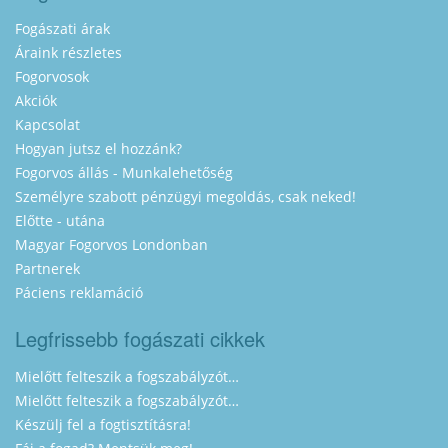
Fogászati árak
Áraink részletes
Fogorvosok
Akciók
Kapcsolat
Hogyan jutsz el hozzánk?
Fogorvos állás - Munkalehetőség
Személyre szabott pénzügyi megoldás, csak neked!
Előtte - utána
Magyar Fogorvos Londonban
Partnerek
Páciens reklamáció
Legfrissebb fogászati cikkek
Mielőtt felteszik a fogszabályzót…
Mielőtt felteszik a fogszabályzót…
Készülj fel a fogtisztításra!