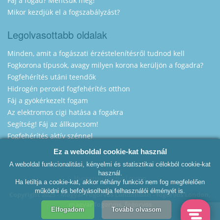
Fáj a fogad? Mentsük meg!
Mikor kezdjük el a fogszabályzást?
Legolvasottabb oldalak
Minden, amit a fogászati érzéstelenítésről tudnod kell
Fogkorona típusok, avagy milyen korona kerüljön a fogadra?
Fogfehérítés utáni teendők
Hidrogén peroxid fogfehérítés otthon
Fáj a gyökérkezelt fogam
Az elektromos cigi hatása a fogakra
Segítség! Fáj az állkapcsom!
Fogfehérítés aktív szénnel
Ez a weboldal cookie-kat használ
A weboldal funkcionalitási, kényelmi és statisztikai célokból cookie-kat
használ.
Hungarian Dentist London
Ha letiltja a cookie-kat, akkor néhány funkció nem fog megfelelően
működni és befolyásolhatja felhasználói élményét is.
Copyright 2025 - Magyar Fogorvos Londonban - fogorvos London,
magyar fogorvos, fogorvos
Elfogadom
Tovább olvasom