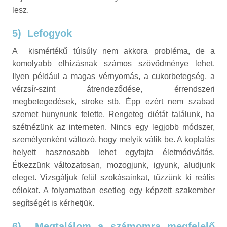
lesz.
5)
Lefogyok
A kismértékű túlsúly nem akkora probléma, de a
komolyabb elhízásnak számos szövődménye lehet.
Ilyen például a magas vérnyomás, a cukorbetegség, a
vérzsír-szint átrendeződése, érrendszeri
megbetegedések, stroke stb. Épp ezért nem szabad
szemet hunynunk felette. Rengeteg diétát találunk, ha
szétnézünk az interneten. Nincs egy legjobb módszer,
személyenként változó, hogy melyik válik be. A koplalás
helyett hasznosabb lehet egyfajta életmódváltás.
Étkezzünk változatosan, mozogjunk, igyunk, aludjunk
eleget. Vizsgáljuk felül szokásainkat, tűzzünk ki reális
célokat. A folyamatban esetleg egy képzett szakember
segítségét is kérhetjük.
6)
Megtalálom a számomra megfelelő