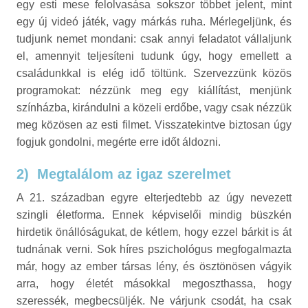
egy esti mese felolvasása sokszor többet jelent, mint
egy új videó játék, vagy márkás ruha. Mérlegeljünk, és
tudjunk nemet mondani: csak annyi feladatot vállaljunk
el, amennyit teljesíteni tudunk úgy, hogy emellett a
családunkkal is elég idő töltünk. Szervezzünk közös
programokat: nézzünk meg egy kiállítást, menjünk
színházba, kirándulni a közeli erdőbe, vagy csak nézzük
meg közösen az esti filmet. Visszatekintve biztosan úgy
fogjuk gondolni, megérte erre időt áldozni.
2)
Megtalálom az igaz szerelmet
A 21. században egyre elterjedtebb az úgy nevezett
szingli életforma. Ennek képviselői mindig büszkén
hirdetik önállóságukat, de kétlem, hogy ezzel bárkit is át
tudnának verni. Sok híres pszichológus megfogalmazta
már, hogy az ember társas lény, és ösztönösen vágyik
arra, hogy életét másokkal megoszthassa, hogy
szeressék, megbecsüljék. Ne várjunk csodát, ha csak