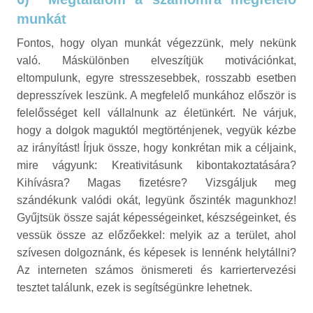
munkát
Fontos, hogy olyan munkát végezzünk, mely nekünk
való. Máskülönben elveszítjük motivációnkat,
eltompulunk, egyre stresszesebbek, rosszabb esetben
depresszívek leszünk. A megfelelő munkához először is
felelősséget kell vállalnunk az életünkért. Ne várjuk,
hogy a dolgok maguktól megtörténjenek, vegyük kézbe
az irányítást! Írjuk össze, hogy konkrétan mik a céljaink,
mire vágyunk: Kreativitásunk kibontakoztatására?
Kihívásra? Magas fizetésre? Vizsgáljuk meg
szándékunk valódi okát, legyünk őszinték magunkhoz!
Gyűjtsük össze saját képességeinket, készségeinket, és
vessük össze az előzőekkel: melyik az a terület, ahol
szívesen dolgoznánk, és képesek is lennénk helytállni?
Az interneten számos önismereti és karriertervezési
tesztet találunk, ezek is segítségünkre lehetnek.