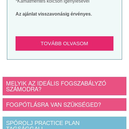
*Kamatmentes kölcsön igénylésével
Az ajánlat visszavonásig érvényes.
TOVÁBB OLVASOM
MELYIK AZ IDEÁLIS FOGSZABÁLYZÓ
SZÁMODRA?
FOGPÓTLÁSRA VAN SZÜKSÉGED?
SPÓROLJ PRACTICE PLAN
TAGSÁGGAL!