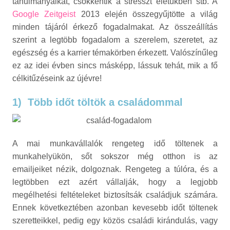
tanulmányaikat, csökkentik a stresszt életükben stb. A
Google Zeitgeist
2013 elején összegyűjtötte a világ
minden tájáról érkező fogadalmakat. Az összeállítás
szerint a legtöbb fogadalom a szerelem, szeretet, az
egészség és a karrier témakörben érkezett. Valószínűleg
ez az idei évben sincs másképp, lássuk tehát, mik a fő
célkitűzéseink az újévre!
1)
Több időt töltök a családommal
A mai munkavállalók rengeteg idő töltenek a
munkahelyükön, sőt sokszor még otthon is az
emailjeiket nézik, dolgoznak. Rengeteg a túlóra, és a
legtöbben ezt azért vállalják, hogy a legjobb
megélhetési feltételeket biztosítsák családjuk számára.
Ennek következtében azonban kevesebb időt töltenek
szeretteikkel, pedig egy közös családi kirándulás, vagy