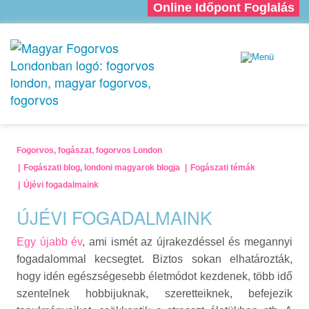
Online Időpont Foglalás
Fogorvos, fogászat, fogorvos London
Fogászati blog, londoni magyarok blogja
Fogászati témák
Újévi fogadalmaink
ÚJÉVI FOGADALMAINK
Egy újabb év
, ami ismét az újrakezdéssel és megannyi
fogadalommal kecsegtet. Biztos sokan elhatározták,
hogy idén egészségesebb életmódot kezdenek, több idő
szentelnek hobbijuknak, szeretteiknek, befejezik