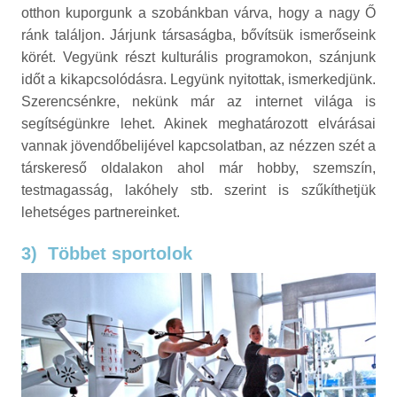
otthon kuporgunk a szobánkban várva, hogy a nagy Ő
ránk találjon. Járjunk társaságba, bővítsük ismerőseink
körét. Vegyünk részt kulturális programokon, szánjunk
időt a kikapcsolódásra. Legyünk nyitottak, ismerkedjünk.
Szerencsénkre, nekünk már az internet világa is
segítségünkre lehet. Akinek meghatározott elvárásai
vannak jövendőbelijével kapcsolatban, az nézzen szét a
társkereső oldalakon ahol már hobby, szemszín,
testmagasság, lakóhely stb. szerint is szűkíthetjük
lehetséges partnereinket.
3)
Többet sportolok