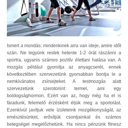
Ismert a mondás: mindenkinek arra van ideje, amire időt
szán. Ne legyünk restek hetente 1-2 órát rászánni a
sportra, ugyanis számos pozitív élettani hatása van. A
mozgás például gyorsítja az anyagcserét, ennek
következtében szervezetünk gyorsabban bontja le a
nemkívánatos zsírsejteket. A testmozgás alatt
szervezetünk szerotonint termel, ami egy
boldogsághormon. Ezért van az, hogy még ha el is
fáradunk, felemelő érzésként éljük meg a sportolást.
Ezenkívül javítjuk vele ízületeink mozgékonyságát, az
emésztésünket, erősítjük csontjainkat és számos
betegséget megelőzhetünk. Ha nincs pénzünk fitnesz