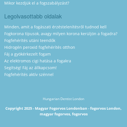
Mikor kezdjük el a fogszabályzást?
Legolvasottabb oldalak
Minden, amit a fogászati érzéstelenítésről tudnod kell
Fogkorona típusok, avagy milyen korona kerüljön a fogadra?
Fogfehérítés utáni teendők
Hidrogén peroxid fogfehérítés otthon
Fáj a gyökérkezelt fogam
Az elektromos cigi hatása a fogakra
Segítség! Fáj az állkapcsom!
Fogfehérítés aktív szénnel
Hungarian Dentist London
Copyright 2025 - Magyar Fogorvos Londonban - fogorvos London,
magyar fogorvos, fogorvos