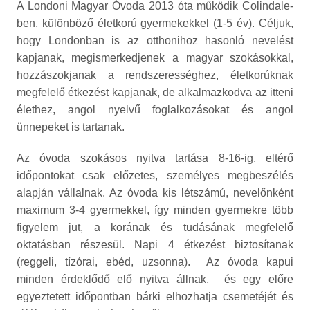
A Londoni Magyar Óvoda 2013 óta működik Colindale-
ben, különböző életkorú gyermekekkel (1-5 év). Céljuk,
hogy Londonban is az otthonihoz hasonló nevelést
kapjanak, megismerkedjenek a magyar szokásokkal,
hozzászokjanak a rendszerességhez, életkorúknak
megfelelő étkezést kapjanak, de alkalmazkodva az itteni
élethez, angol nyelvű foglalkozásokat és angol
ünnepeket is tartanak.
Az óvoda szokásos nyitva tartása 8-16-ig, eltérő
időpontokat csak előzetes, személyes megbeszélés
alapján vállalnak. Az óvoda kis létszámú, nevelőnként
maximum 3-4 gyermekkel, így minden gyermekre több
figyelem jut, a korának és tudásának megfelelő
oktatásban részesül. Napi 4 étkezést biztosítanak
(reggeli, tízórai, ebéd, uzsonna). Az óvoda kapui
minden érdeklődő elő nyitva állnak, és egy előre
egyeztetett időpontban bárki elhozhatja csemetéjét és