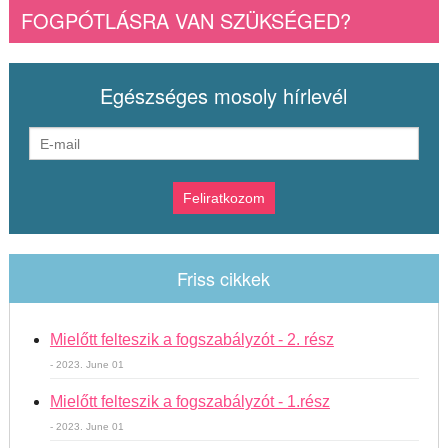
FOGPÓTLÁSRA VAN SZÜKSÉGED?
Egészséges mosoly hírlevél
Friss cikkek
Mielőtt felteszik a fogszabályzót - 2. rész
- 2023. June 01
Mielőtt felteszik a fogszabályzót - 1.rész
- 2023. June 01