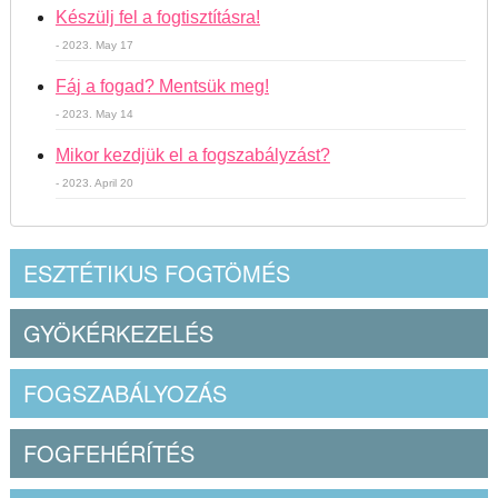
Készülj fel a fogtisztításra!
- 2023. May 17
Fáj a fogad? Mentsük meg!
- 2023. May 14
Mikor kezdjük el a fogszabályzást?
- 2023. April 20
ESZTÉTIKUS FOGTÖMÉS
GYÖKÉRKEZELÉS
FOGSZABÁLYOZÁS
FOGFEHÉRÍTÉS