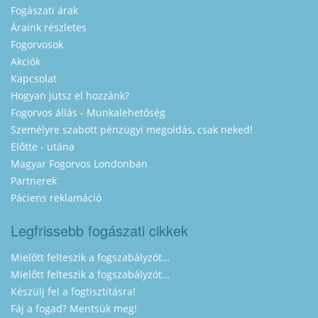
Fogászati árak
Áraink részletes
Fogorvosok
Akciók
Kapcsolat
Hogyan jutsz el hozzánk?
Fogorvos állás - Munkalehetőség
Személyre szabott pénzügyi megoldás, csak neked!
Előtte - utána
Magyar Fogorvos Londonban
Partnerek
Páciens reklamáció
Legfrissebb fogászati cikkek
Mielőtt felteszik a fogszabályzót…
Mielőtt felteszik a fogszabályzót…
Készülj fel a fogtisztításra!
Fáj a fogad? Mentsük meg!