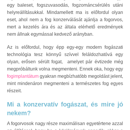
egy baleset, fogszuvasodás, fogzománcsérülés utáni
helyreállításukkal. Mindamellett ma is előfordul olyan
eset, ahol nem a fog konzerválását ajánlja a fogorvos,
mert a kezelés ára és az általa elérhető eredmények
nem állnak egymással kedvező arányban.
Az is előfordul, hogy épp egy-egy modern fogászati
technológia tesz könnyű szívvel feláldozhatóvá egy
olyan, erősen sérült fogat, amelyet pár évtizede még
megpróbáltunk volna megmenteni. Ennek oka, hogy egy
fogimplantátum
gyakran megbízhatóbb megoldást jelent,
mint mindenáron megmenteni a természetes fog egyes
részeit.
Mi a konzervatív fogászat, és mire jó
nekem?
A fogorvosok nagy része maximálisan egyetértene azzal