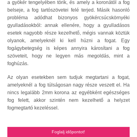
a gyökér tengelyében törik, és amely a koronától a fog
belseje, a fog tartószövetei felé terjed. Másik hasonló
probléma adódhat bizonyos gyökércsúcskörnyéki
gyulladásokból: annak ellenére, hogy a gyulladásos
esetek nagyobb része kezelhető, mégis vannak köztük
olyanok, amelyeknél ki kell húzni a fogat. Egy
fogágybetegség is képes annyira károsítani a fog
szöveteit, hogy ne legyen más megoldás, mint a
foghúzás.
Az olyan esetekben sem tudjuk megtartani a fogat,
amelyeknél a fog túlságosan nagy része veszett el. Ha
nincs legalább 2mm korona az egyébként egészséges
fog felett, akkor szintén nem kezelhető a helyzet
fogmegtartó kezeléssel.
Foglalj időpontot!