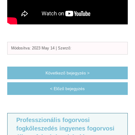
Módosítva: 2023 May 14 |
Szerző:
Következő bejegyzés >
< Előző bejegyzés
Professzionális fogorvosi
fogkőleszedés ingyenes fogorvosi