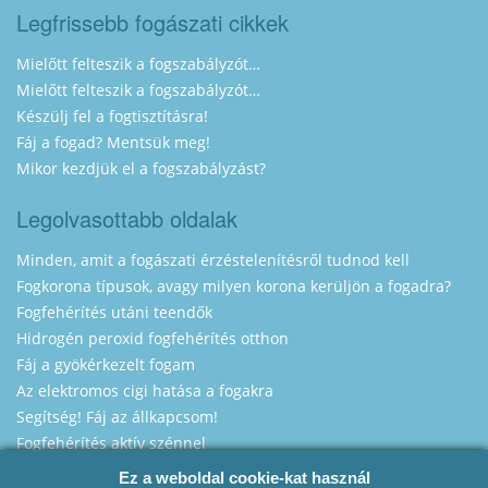
Legfrissebb fogászati cikkek
Mielőtt felteszik a fogszabályzót…
Mielőtt felteszik a fogszabályzót…
Készülj fel a fogtisztításra!
Fáj a fogad? Mentsük meg!
Mikor kezdjük el a fogszabályzást?
Legolvasottabb oldalak
Minden, amit a fogászati érzéstelenítésről tudnod kell
Fogkorona típusok, avagy milyen korona kerüljön a fogadra?
Fogfehérítés utáni teendők
Hidrogén peroxid fogfehérítés otthon
Fáj a gyökérkezelt fogam
Az elektromos cigi hatása a fogakra
Segítség! Fáj az állkapcsom!
Fogfehérítés aktív szénnel
Ez a weboldal cookie-kat használ