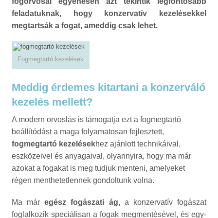
fogorvosai egyenesen azt tekintik legfontosabb
feladatuknak, hogy konzervatív kezelésekkel
megtartsák a fogat, ameddig csak lehet.
Fogmegtartó kezelések
Meddig érdemes kitartani a konzerváló
kezelés mellett?
A modern orvoslás is támogatja ezt a fogmegtartó
beállítódást a maga folyamatosan fejlesztett,
fogmegtartó kezelések
hez ajánlott technikáival,
eszközeivel és anyagaival, olyannyira, hogy ma már
azokat a fogakat is meg tudjuk menteni, amelyeket
régen menthetetlennek gondoltunk volna.
Ma már
egész fogászati ág,
a konzervatív fogászat
foglalkozik speciálisan a fogak megmentésével, és egy-