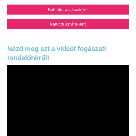
Kattints az akciókért!
Kattints az árakért!
Nézd meg ezt a videót fogászati
rendelőnkről!