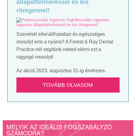
állapotfelméréssel és kis
röntgennel!
Szeretnél ellenállhatatlan és egészséges
mosolyt erre a nyárra? A Forest & Ray Dental
Practice-nél segítünk neked elérni ezt a
ragyogó mosolyt!
Az akció 2023. augusztus 31-ig érvényes.
TOVÁBB OLVASOM
MELYIK AZ IDEÁLIS FOGSZABÁLYZÓ
SZÁMODRA?