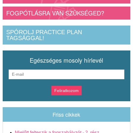
FOGPÓTLÁSRA VAN SZÜKSÉGED?
SPÓROLJ PRACTICE PLAN
TAGSÁGGAL!
Egészséges mosoly hírlevél
Friss cikkek
Mielőtt felteszik a fogszabályzót - 2. rész