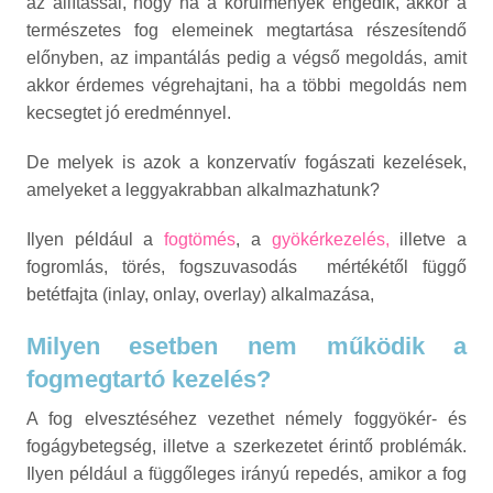
az állítással, hogy ha a körülmények engedik, akkor a
természetes fog elemeinek megtartása részesítendő
előnyben, az impantálás pedig a végső megoldás, amit
akkor érdemes végrehajtani, ha a többi megoldás nem
kecsegtet jó eredménnyel.
De melyek is azok a konzervatív fogászati kezelések,
amelyeket a leggyakrabban alkalmazhatunk?
Ilyen például a
fogtömés
, a
gyökérkezelés,
illetve a
fogromlás, törés, fogszuvasodás mértékétől függő
betétfajta (inlay, onlay, overlay) alkalmazása,
Milyen esetben nem működik a
fogmegtartó kezelés?
A fog elvesztéséhez vezethet némely foggyökér- és
fogágybetegség, illetve a szerkezetet érintő problémák.
Ilyen például a függőleges irányú repedés, amikor a fog