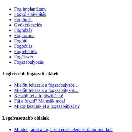
Fog implantátum
Fogkő eltávolítás
Fogtömés
Gyökérkezelés
Foghúzás
Fogkorona
Foghíd
Fogpótlás
Fogfehérítés
Fogékszer
Fogszabályozás
Legfrissebb fogászati cikkek
Mielőtt felteszik a fogszabályzót…
Mielőtt felteszik a fogszabályzót…
Készülj fel a fogtisztításra!
Fáj a fogad? Mentsük meg!
Mikor kezdjük el a fogszabályzást?
Legolvasottabb oldalak
Minden, amit a fogászati érzéstelenítésről tudnod kell