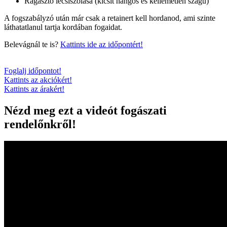
Ragasztó lecsiszolása (kicsit hangos és kellemetlen szagú)
A fogszabályzó után már csak a retainert kell hordanod, ami szinte
láthatatlanul tartja kordában fogaidat.
Belevágnál te is?
Kattints ide az időpontért!
Foglalj időpontot!
Kattints az akciókért!
Kattints az árakért!
Nézd meg ezt a videót fogászati
rendelőnkről!