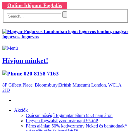
Online Időpont Foglalás
Hívjon minket!
020 8158 7163
8F Gilbert Place, Bloomsbury(British Museum) London, WC1A
2JD
Akciók
Csúcsminőségű fogimplantátum £5.3 napi áron
Legyen fogszabályzód már napi £5-tól!
Páros ajánlat: 50% kedvezmény Neked és barátodnak*