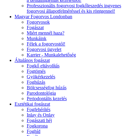
a dentálhigiéniás kezelésből!
Professzionális fogorvosi fogkőleszedés ingyenes
fogorvosi állapotfelméréssel és kis röntgennel!
Magyar Fogorvos Londonban
Fogorvosok
Fogászat
Miért mennél haza?
Munkáink
Félek a fogorvostól!
Fogorvosi ügyelet
Karrier - Munkalehetőség
Általános fogászat
Fogkő eltávolítás
Fogtömés
Gyökérkezelés
Foghúzás
Bölcsességfog húzás
Parodontológia
Periodontális kezelés
Esztétikai fogászat
Fogfehérítés
Inlay és Onlay
Fogászati héj
Fogkorona
Foghíd