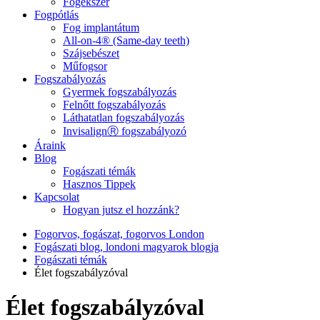
Fogékszer
Fogpótlás
Fog implantátum
All-on-4® (Same-day teeth)
Szájsebészet
Műfogsor
Fogszabályozás
Gyermek fogszabályozás
Felnőtt fogszabályozás
Láthatatlan fogszabályozás
InvisalignⓇ fogszabályozó
Áraink
Blog
Fogászati témák
Hasznos Tippek
Kapcsolat
Hogyan jutsz el hozzánk?
Fogorvos, fogászat, fogorvos London
Fogászati blog, londoni magyarok blogja
Fogászati témák
Élet fogszabályzóval
Élet fogszabályzóval