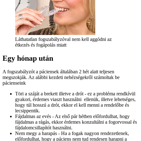
Láthatatlan fogszabályzóval nem kell aggódni az
étkezés és fogápolás miatt
Egy hónap után
A fogszabályzót a páciensek általában 2 hét alatt teljesen
megszokják. Az alábbi kezdeti nehézségekről számoltak be
pácienseink
Töri a száját a brekett illetve a drót - ez a probléma rendkívül
gyakori, érdemes viaszt használni ellenük, illetve lehetséges,
hogy túl hosszú a drót, ekkor el kell menni a rendelőbe és
lecsippentik.
Fájdalmas az evés - Az első pár hétben előfordulhat, hogy
fájdalmas a rágás, ekkor érdemes konzultálni a fogorvossal és
fájdalomcsillapítót használni.
Nem megy a harapás - Ha a fogak nagyon rendezetlenek,
előfordulhat, hogy a páciens nem tud rendesen harapni a