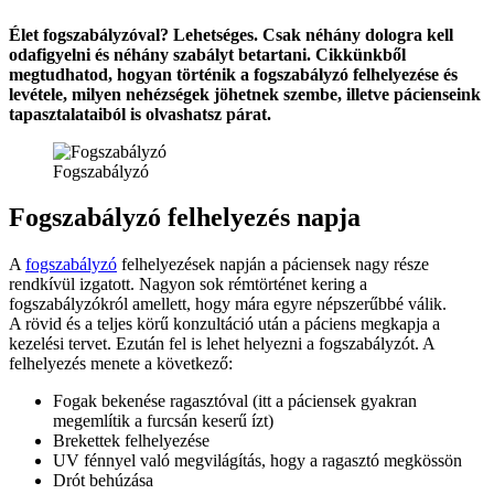
Élet fogszabályzóval? Lehetséges. Csak néhány dologra kell
odafigyelni és néhány szabályt betartani. Cikkünkből
megtudhatod, hogyan történik a fogszabályzó felhelyezése és
levétele, milyen nehézségek jöhetnek szembe, illetve pácienseink
tapasztalataiból is olvashatsz párat.
Fogszabályzó
Fogszabályzó felhelyezés napja
A
fogszabályzó
felhelyezések napján a páciensek nagy része
rendkívül izgatott. Nagyon sok rémtörténet kering a
fogszabályzókról amellett, hogy mára egyre népszerűbbé válik.
A rövid és a teljes körű konzultáció után a páciens megkapja a
kezelési tervet. Ezután fel is lehet helyezni a fogszabályzót. A
felhelyezés menete a következő:
Fogak bekenése ragasztóval (itt a páciensek gyakran
megemlítik a furcsán keserű ízt)
Brekettek felhelyezése
UV fénnyel való megvilágítás, hogy a ragasztó megkössön
Drót behúzása