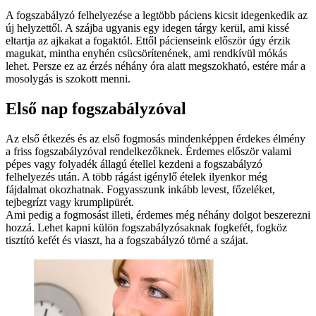
A fogszabályzó felhelyezése a legtöbb páciens kicsit idegenkedik az
új helyzettől. A szájba ugyanis egy idegen tárgy kerül, ami kissé
eltartja az ajkakat a fogaktól. Ettől pácienseink először úgy érzik
magukat, mintha enyhén csücsörítenének, ami rendkívül mókás
lehet. Persze ez az érzés néhány óra alatt megszokható, estére már a
mosolygás is szokott menni.
Első nap fogszabályzóval
Az első étkezés és az első fogmosás mindenképpen érdekes élmény
a friss fogszabályzóval rendelkezőknek. Érdemes először valami
pépes vagy folyadék állagú étellel kezdeni a fogszabályzó
felhelyezés után. A több rágást igénylő ételek ilyenkor még
fájdalmat okozhatnak. Fogyasszunk inkább levest, főzeléket,
tejbegrízt vagy krumplipürét.
Ami pedig a fogmosást illeti, érdemes még néhány dolgot beszerezni
hozzá. Lehet kapni külön fogszabályzósaknak fogkefét, fogköz
tisztító kefét és viaszt, ha a fogszabályzó törné a szájat.