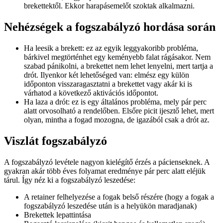
brekettektől. Ekkor harapásemelőt szoktak alkalmazni.
Nehézségek a fogszabályzó hordása során
Ha leesik a brekett: ez az egyik leggyakoribb probléma,
bárkivel megtörténhet egy keményebb falat rágásakor. Nem
szabad pánikolni, a brekettet nem lehet lenyelni, mert tartja a
drót. Ilyenkor két lehetőséged van: elmész egy külön
időponton visszaragasztatni a brekettet vagy akár ki is
várhatod a következő aktivációs időpontot.
Ha laza a drót: ez is egy általános probléma, mely pár perc
alatt orvosolható a rendelőben. Elsőre picit ijesztő lehet, mert
olyan, mintha a fogad mozogna, de igazából csak a drót az.
Viszlát fogszabályzó
A fogszabályzó levétele nagyon kielégítő érzés a pácienseknek. A
gyakran akár több éves folyamat eredménye pár perc alatt eléjük
tárul. Így néz ki a fogszabályzó leszedése:
A retainer felhelyezése a fogak belső részére (hogy a fogak a
fogszabályzó leszedése után is a helyükön maradjanak)
Brekettek lepattintása