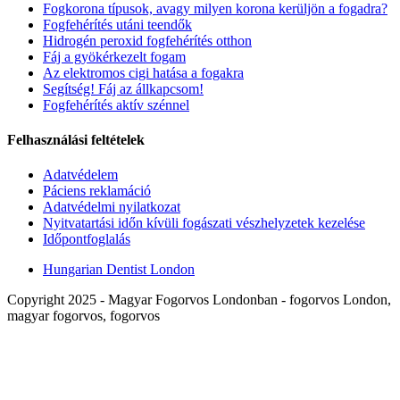
Fogkorona típusok, avagy milyen korona kerüljön a fogadra?
Fogfehérítés utáni teendők
Hidrogén peroxid fogfehérítés otthon
Fáj a gyökérkezelt fogam
Az elektromos cigi hatása a fogakra
Segítség! Fáj az állkapcsom!
Fogfehérítés aktív szénnel
Felhasználási feltételek
Adatvédelem
Páciens reklamáció
Adatvédelmi nyilatkozat
Nyitvatartási időn kívüli fogászati vészhelyzetek kezelése
Időpontfoglalás
Hungarian Dentist London
Copyright 2025 - Magyar Fogorvos Londonban - fogorvos London,
magyar fogorvos, fogorvos