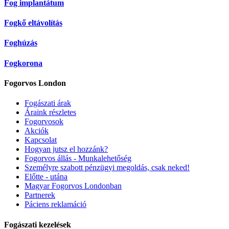
Fog implantátum
Fogkő eltávolítás
Foghúzás
Fogkorona
Fogorvos London
Fogászati árak
Áraink részletes
Fogorvosok
Akciók
Kapcsolat
Hogyan jutsz el hozzánk?
Fogorvos állás - Munkalehetőség
Személyre szabott pénzügyi megoldás, csak neked!
Előtte - utána
Magyar Fogorvos Londonban
Partnerek
Páciens reklamáció
Fogászati kezelések