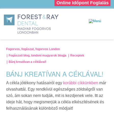
Online Időpont Foglalás
Fogorvos, fogászat, fogorvos London
Fogászati blog, londoni magyarok blogja
Receptek
Bánj kreatívan a céklával!
BÁNJ KREATÍVAN A CÉKLÁVAL!
A cékla jótékony hatásairól egy
korábbi cikkünkben
már
olvashattál. Egy rendkívül egészséges zöldségről van
szó, ám sokan nem tudják, mit is kezdjenek vele. Itt az
ideje hát, hogy megismerjük a cékla elkészítésének és
felhasználásának különböző módjait!