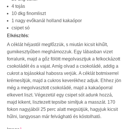
4 tojás
10 dkg finomliszt
1 nagy evőkanál holland kakaópor
csipet só
Elkészítés:
A céklát héjastól megfőzzük, s miután kicsit kihűlt,
gumikesztyűben meghámozzuk. Egy lábasban vizet
forralunk, majd a gőz fölött megolvasztjuk a felkockázott
csokoládét és a vajat. Amíg olvad a csokoládé, addig a
cukrot a tojásokkal habosra verjük. A céklát botmixerrel
krémesítjük, majd a cukros keverékhez adjuk. Ehhez jön
még a megolvasztott csokoládé, majd a kakaóporral
elkevert liszt. Végezetül egy csipet sót adunk hozzá,
majd kikent, lisztezett tepsibe simítjuk a masszát. 170
fokon nagyjából 25 perc alatt megsütjük, hagyjuk kicsit
hűlni, langyosan már felvágható és kóstolható.