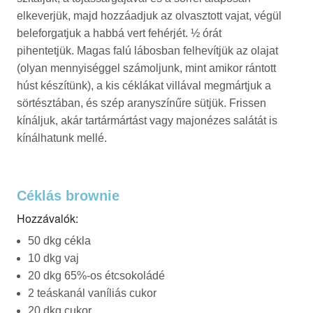
elkeverjük, majd hozzáadjuk az olvasztott vajat, végül
beleforgatjuk a habbá vert fehérjét. ½ órát
pihentetjük. Magas falú lábosban felhevítjük az olajat
(olyan mennyiséggel számoljunk, mint amikor rántott
húst készítünk), a kis céklákat villával megmártjuk a
sörtésztában, és szép aranyszínűre sütjük. Frissen
kínáljuk, akár tartármártást vagy majonézes salátát is
kínálhatunk mellé.
Céklás brownie
Hozzávalók:
50 dkg cékla
10 dkg vaj
20 dkg 65%-os étcsokoládé
2 teáskanál vaníliás cukor
20 dkg cukor