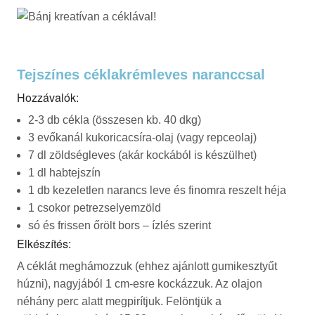
Tejszínes céklakrémleves naranccsal
Hozzávalók:
2-3 db cékla (összesen kb. 40 dkg)
3 evőkanál kukoricacsíra-olaj (vagy repceolaj)
7 dl zöldségleves (akár kockából is készülhet)
1 dl habtejszín
1 db kezeletlen narancs leve és finomra reszelt héja
1 csokor petrezselyemzöld
só és frissen őrölt bors – ízlés szerint
Elkészítés:
A céklát meghámozzuk (ehhez ajánlott gumikesztyűt
húzni), nagyjából 1 cm-esre kockázzuk. Az olajon
néhány perc alatt megpirítjuk. Felöntjük a