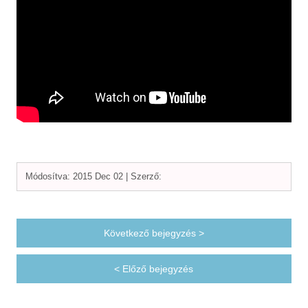
Módosítva: 2015 Dec 02 |
Szerző:
Következő bejegyzés >
< Előző bejegyzés