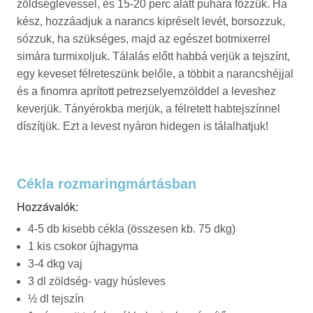
zöldséglevessel, és 15-20 perc alatt puhára főzzük. Ha
kész, hozzáadjuk a narancs kipréselt levét, borsozzuk,
sózzuk, ha szükséges, majd az egészet botmixerrel
simára turmixoljuk. Tálalás előtt habbá verjük a tejszínt,
egy keveset félreteszünk belőle, a többit a narancshéjjal
és a finomra aprított petrezselyemzölddel a leveshez
keverjük. Tányérokba merjük, a félretett habtejszínnel
díszítjük. Ezt a levest nyáron hidegen is tálalhatjuk!
Cékla rozmaringmártásban
Hozzávalók:
4-5 db kisebb cékla (összesen kb. 75 dkg)
1 kis csokor újhagyma
3-4 dkg vaj
3 dl zöldség- vagy húsleves
½ dl tejszín