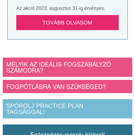
Az akció 2023. augusztus 31-ig érvényes.
TOVÁBB OLVASOM
MELYIK AZ IDEÁLIS FOGSZABÁLYZÓ
SZÁMODRA?
FOGPÓTLÁSRA VAN SZÜKSÉGED?
SPÓROLJ PRACTICE PLAN
TAGSÁGGAL!
Egészséges mosoly hírlevél