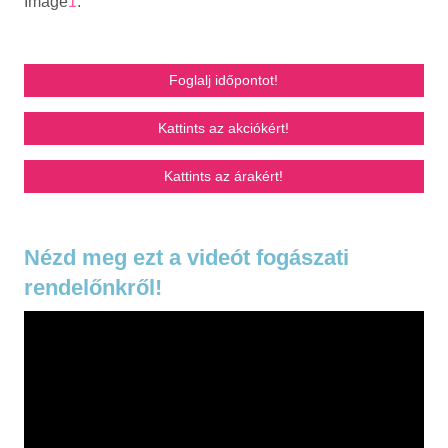
Image
1
.
Foglalj időpontot!
Kattints az akciókért!
Kattints az árakért!
Nézd meg ezt a videót fogászati
rendelőnkről!