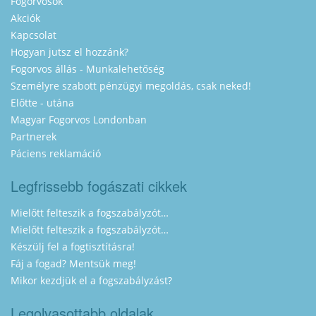
Fogorvosok
Akciók
Kapcsolat
Hogyan jutsz el hozzánk?
Fogorvos állás - Munkalehetőség
Személyre szabott pénzügyi megoldás, csak neked!
Előtte - utána
Magyar Fogorvos Londonban
Partnerek
Páciens reklamáció
Legfrissebb fogászati cikkek
Mielőtt felteszik a fogszabályzót…
Mielőtt felteszik a fogszabályzót…
Készülj fel a fogtisztításra!
Fáj a fogad? Mentsük meg!
Mikor kezdjük el a fogszabályzást?
Legolvasottabb oldalak