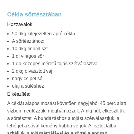
Cékla sörtésztában
Hozzávalók:
50 dkg kifejezetten apró cékla
A sörtésztához:
10 dkg finomliszt
1 dl világos sör
1 db közepes méretű tojás szétválasztva
2 dkg olvasztott vaj
nagy csipet só
olaj a sütéshez
Elkészítés:
A céklát alapos mosást követően nagyjából 45 perc alatt
vízben megfőzzük, meghámozzuk. Amíg hűl, elkészítjük
a sörtésztát. A bundázáshoz a tojást szétválasztjuk, a
fehérjét a sóval kemény habbá verjük. A lisztet tálba
szitáljuk, a tojássárgájával és a sörrel alaposan