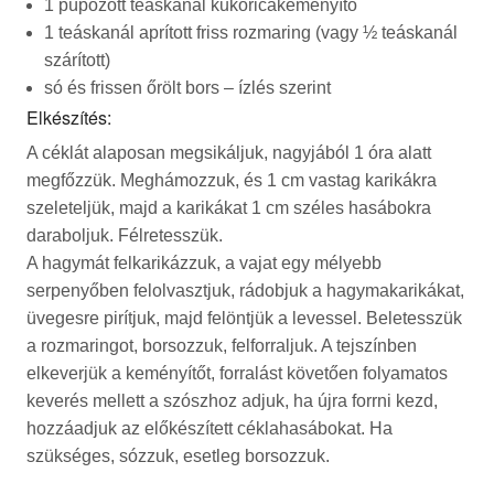
1 púpozott teáskanál kukoricakeményítő
1 teáskanál aprított friss rozmaring (vagy ½ teáskanál
szárított)
só és frissen őrölt bors – ízlés szerint
Elkészítés:
A céklát alaposan megsikáljuk, nagyjából 1 óra alatt
megfőzzük. Meghámozzuk, és 1 cm vastag karikákra
szeleteljük, majd a karikákat 1 cm széles hasábokra
daraboljuk. Félretesszük.
A hagymát felkarikázzuk, a vajat egy mélyebb
serpenyőben felolvasztjuk, rádobjuk a hagymakarikákat,
üvegesre pirítjuk, majd felöntjük a levessel. Beletesszük
a rozmaringot, borsozzuk, felforraljuk. A tejszínben
elkeverjük a keményítőt, forralást követően folyamatos
keverés mellett a szószhoz adjuk, ha újra forrni kezd,
hozzáadjuk az előkészített céklahasábokat. Ha
szükséges, sózzuk, esetleg borsozzuk.