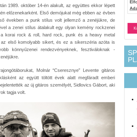
El
n 1989. október 14-én alakult, az együttes ekkor lépett
Ada
rtjén előzenekarként. Első demójukat még ebben az évben
ső években a punk stílus volt jellemző a zenéjükre, de
vel a zenei stílus átalakult egy olyan kemény rockzenei
a korai rock & roll, hard rock, punk és a heavy metal
 az első komolyabb sikert, és ez a sikerszéria azóta is
agyobb könnyűzenei rendezvényeknek, fesztiváloknak -
SP
zenéjükre.
PL
ajongótáborukat, Molnár “Cseresznye” Levente gitáros
klásként az együtt töltött évek alatt megfáradt emberi
jelentették az új gitáros személyét, Sidlovics Gábort, aki
k tagja volt.