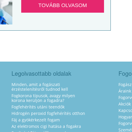
TOVÁBB OLVASOM
Legolvasottabb oldalak
Fogo
Minden, amit a fogászati
Fogász
érzéstelenítésről tudnod kell
Áraink
Fogkorona típusok, avagy milyen
Fogorv
korona kerüljön a fogadra?
Akciók
Fogfehérítés utáni teendők
Kapcso
Hidrogén peroxid fogfehérítés otthon
Hogyan
Fáj a gyökérkezelt fogam
Fogorv
Az elektromos cigi hatása a fogakra
Személ