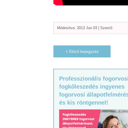
Módosítva: 2013 Jun 03 |
Szerző:
< Előző bejegyzés
Professzionális fogorvos
fogkőleszedés ingyenes
fogorvosi állapotfelméré
és kis röntgennel!