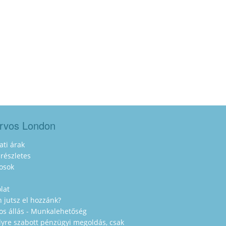
rvos London
ati árak
 részletes
osok
lat
 jutsz el hozzánk?
os állás - Munkalehetőség
yre szabott pénzügyi megoldás, csak