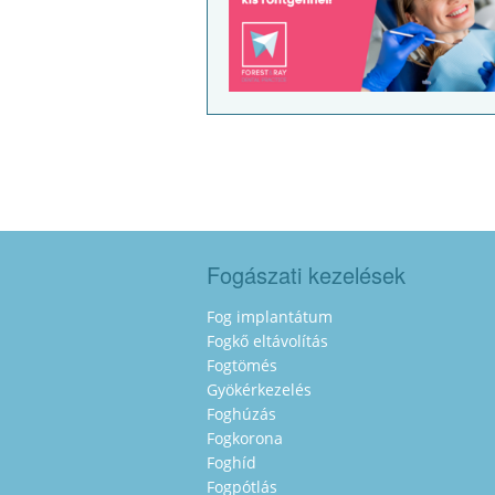
Fogászati kezelések
Fog implantátum
Fogkő eltávolítás
Fogtömés
Gyökérkezelés
Foghúzás
Fogkorona
Foghíd
Fogpótlás