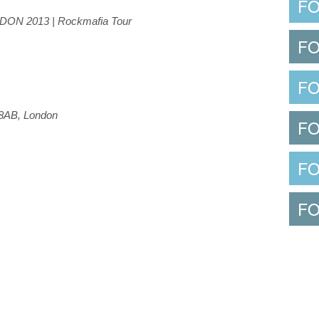
FO
ON 2013 | Rockmafia Tour
FO
FO
8AB, London
FO
F
F