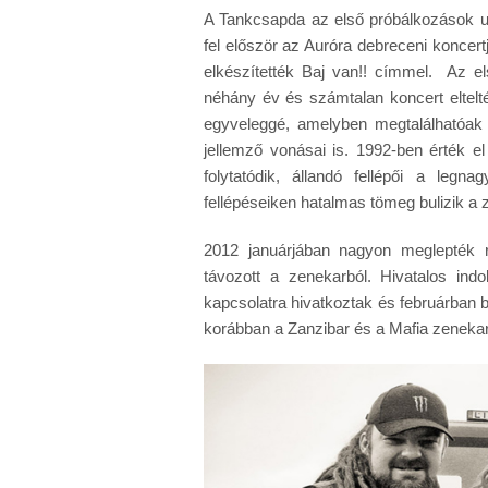
A Tankcsapda az első próbálkozások utá
fel először az Auróra debreceni konce
elkészítették Baj van!! címmel. Az el
néhány év és számtalan koncert eltelté
egyveleggé, amelyben megtalálhatóak 
jellemző vonásai is. 1992-ben érték el
folytatódik, állandó fellépői a legn
fellépéseiken hatalmas tömeg bulizik a 
2012 januárjában nagyon meglepték r
távozott a zenekarból. Hivatalos indo
kapcsolatra hivatkoztak és februárban be
korábban a Zanzibar és a Mafia zenekaro