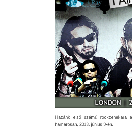
Fogorvosi ügyelet
P
Karrier - Munkalehetőség
P
Hazánk első számú rockzenekara a 
hamarosan, 2013. június 9-én.