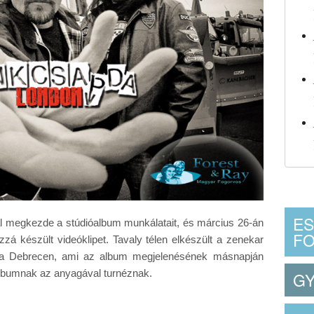
ES
nal megkezde a stúdióalbum munkálatait, és március 26-án
F
zzá készült videóklipet. Tavaly télen elkészült a zenekar
fia Debrecen, ami az album megjelenésének másnapján
albumnak az anyagával turnéznak.
G