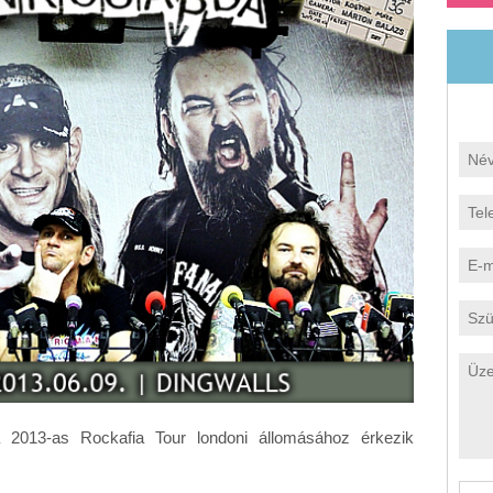
arodontológia
Fogékszer
eriodontális kezelés
2013-as Rockafia Tour londoni állomásához érkezik