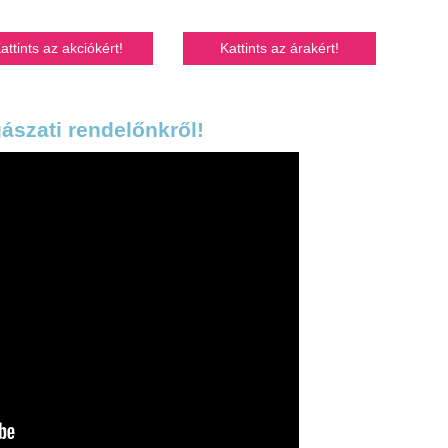
attints az akciókért!
Kattints az árakért!
ászati rendelőnkről!