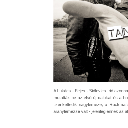
A Lukács - Fejes - Sidlovics trió azon
mutatták be az első új dalukat és a ho
tizenkettedik nagylemeze, a Rockma
aranylemezzé vált - jelenleg ennek az 