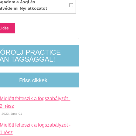
fogadom a
Jogi és
tvédelmi Nyilatkozatot
ÓROLJ PRACTICE
AN TAGSÁGGAL!
Friss cikkek
Mielőtt felteszik a fogszabályzót -
2. rész
- 2023. June 01
Mielőtt felteszik a fogszabályzót -
1.rész