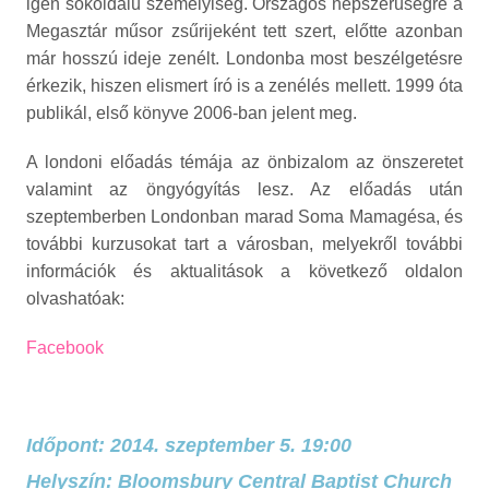
igen sokoldalú személyiség. Országos népszerűségre a
Megasztár műsor zsűrijeként tett szert, előtte azonban
már hosszú ideje zenélt. Londonba most beszélgetésre
érkezik, hiszen elismert író is a zenélés mellett. 1999 óta
publikál, első könyve 2006-ban jelent meg.
A londoni előadás témája az önbizalom az önszeretet
valamint az öngyógyítás lesz. Az előadás után
szeptemberben Londonban marad Soma Mamagésa, és
további kurzusokat tart a városban, melyekről további
információk és aktualitások a következő oldalon
olvashatóak:
Facebook
Időpont: 2014. szeptember 5. 19:00
Helyszín: Bloomsbury Central Baptist Church