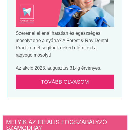
Szeretnél ellenállhatatlan és egészséges
mosolyt erre a nyárra? A Forest & Ray Dental
Practice-nél segítünk neked elérni ezt a
ragyogó mosolyt!
Az akció 2023. augusztus 31-ig érvényes.
TOVÁBB OLVASOM
MELYIK AZ IDEÁLIS FOGSZABÁLYZÓ
SZÁMODRA?