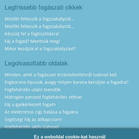
Legfrissebb fogászati cikkek
Mielőtt felteszik a fogszabályzót…
Mielőtt felteszik a fogszabályzót…
Készülj fel a fogtisztításra!
Fáj a fogad? Mentsük meg!
Mikor kezdjük el a fogszabályzást?
Legolvasottabb oldalak
Minden, amit a fogászati érzéstelenítésről tudnod kell
Fogkorona típusok, avagy milyen korona kerüljön a fogadra?
Fogfehérítés utáni teendők
Hidrogén peroxid fogfehérítés otthon
Fáj a gyökérkezelt fogam
Az elektromos cigi hatása a fogakra
Segítség! Fáj az állkapcsom!
Fogfehérítés aktív szénnel
Ez a weboldal cookie-kat használ