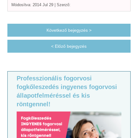
Módosítva: 2014 Jul 29 |
Szerző:
Következő bejegyzés >
< Előző bejegyzés
Professzionális fogorvosi
fogkőleszedés ingyenes fogorvosi
állapotfelméréssel és kis
röntgennel!