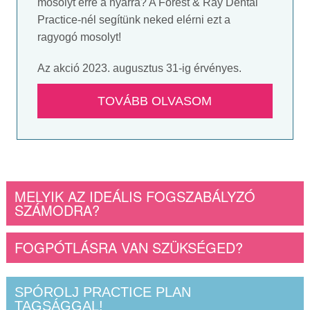
mosolyt erre a nyárra? A Forest & Ray Dental
Practice-nél segítünk neked elérni ezt a
ragyogó mosolyt!
Az akció 2023. augusztus 31-ig érvényes.
TOVÁBB OLVASOM
MELYIK AZ IDEÁLIS FOGSZABÁLYZÓ
SZÁMODRA?
FOGPÓTLÁSRA VAN SZÜKSÉGED?
SPÓROLJ PRACTICE PLAN
TAGSÁGGAL!