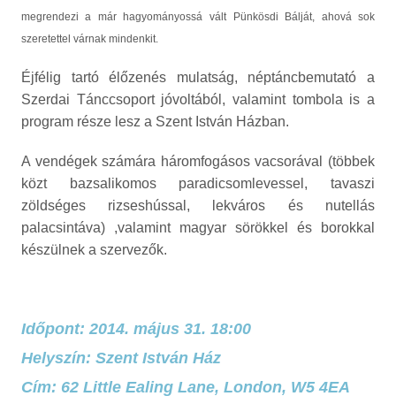
megrendezi a már hagyományossá vált Pünkösdi Bálját, ahová sok
szeretettel várnak mindenkit.
Éjfélig tartó élőzenés mulatság, néptáncbemutató a
Szerdai Tánccsoport jóvoltából, valamint tombola is a
program része lesz a Szent István Házban.
A vendégek számára háromfogásos vacsorával (többek
közt bazsalikomos paradicsomlevessel, tavaszi
zöldséges rizseshússal, lekváros és nutellás
palacsintáva) ,valamint magyar sörökkel és borokkal
készülnek a szervezők.
Időpont: 2014. május 31. 18:00
Helyszín: Szent István Ház
Cím: 62 Little Ealing Lane, London, W5 4EA