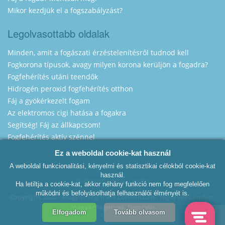
Mikor kezdjük el a fogszabályzást?
Legolvasottabb oldalak
Minden, amit a fogászati érzéstelenítésről tudnod kell
Fogkorona típusok, avagy milyen korona kerüljön a fogadra?
Fogfehérítés utáni teendők
Hidrogén peroxid fogfehérítés otthon
Fáj a gyökérkezelt fogam
Az elektromos cigi hatása a fogakra
Segítség! Fáj az állkapcsom!
Fogfehérítés aktív szénnel
Ez a weboldal cookie-kat használ
A weboldal funkcionalitási, kényelmi és statisztikai célokból cookie-kat
használ.
Hungarian Dentist London
Ha letiltja a cookie-kat, akkor néhány funkció nem fog megfelelően
működni és befolyásolhatja felhasználói élményét is.
Copyright 2025 - Magyar Fogorvos Londonban - fogorvos London,
magyar fogorvos, fogorvos
Elfogadom
Tovább olvasom