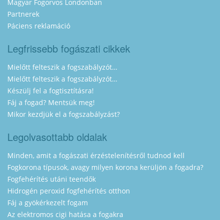
Magyar Fogorvos Londonban
Partnerek
Páciens reklamáció
Legfrissebb fogászati cikkek
Mielőtt felteszik a fogszabályzót…
Mielőtt felteszik a fogszabályzót…
Készülj fel a fogtisztításra!
Fáj a fogad? Mentsük meg!
Mikor kezdjük el a fogszabályzást?
Legolvasottabb oldalak
Minden, amit a fogászati érzéstelenítésről tudnod kell
Fogkorona típusok, avagy milyen korona kerüljön a fogadra?
Fogfehérítés utáni teendők
Hidrogén peroxid fogfehérítés otthon
Fáj a gyökérkezelt fogam
Az elektromos cigi hatása a fogakra