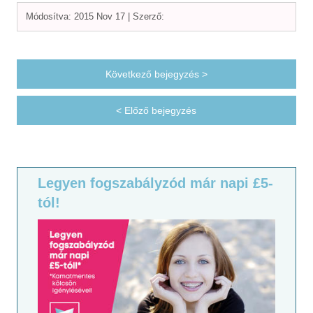
Módosítva: 2015 Nov 17 |
Szerző:
Következő bejegyzés >
< Előző bejegyzés
Legyen fogszabályzód már napi £5-
tól!