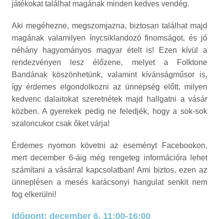
játékokat találhat magának minden kedves vendég.
Aki megéhezne, megszomjazna, biztosan találhat majd
magának valamilyen ínycsiklandozó finomságot, és jó
néhány hagyományos magyar ételt is! Ezen kívül a
rendezvényen lesz élőzene, melyet a Folktone
Bandának köszönhetünk, valamint kívánságműsor is,
így érdemes elgondolkozni az ünnepség előtt, milyen
kedvenc dalaitokat szeretnétek majd hallgatni a vásár
közben. A gyerekek pedig ne feledjék, hogy a sok-sok
szaloncukor csak őket várja!
Érdemes nyomon követni az eseményt Facebookon,
mert december 6-áig még rengeteg információra lehet
számítani a vásárral kapcsolatban! Ami biztos, ezen az
ünneplésen a mesés karácsonyi hangulat senkit nem
fog elkerülni!
Időpont: december 6. 11:00-16:00