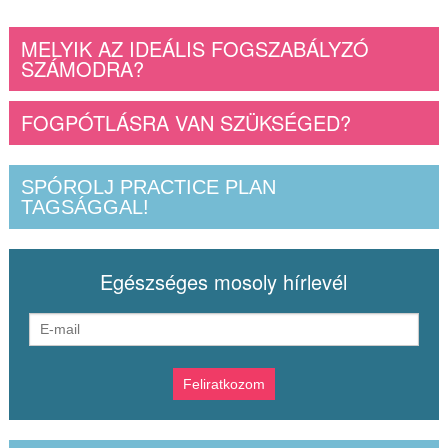
MELYIK AZ IDEÁLIS FOGSZABÁLYZÓ
SZÁMODRA?
FOGPÓTLÁSRA VAN SZÜKSÉGED?
SPÓROLJ PRACTICE PLAN
TAGSÁGGAL!
Egészséges mosoly hírlevél