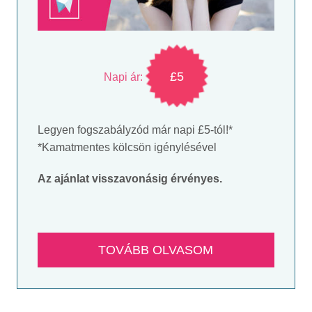
£5
Napi ár:
Legyen fogszabályzód már napi £5-tól!*
*Kamatmentes kölcsön igénylésével
Az ajánlat visszavonásig érvényes.
TOVÁBB OLVASOM