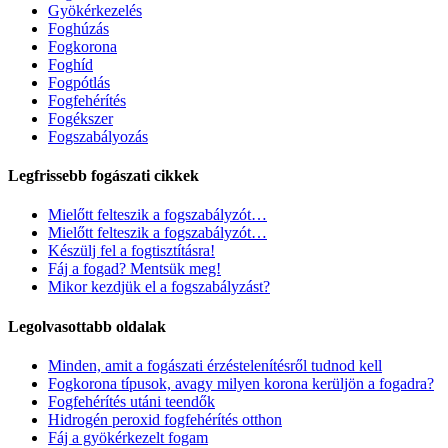
Gyökérkezelés
Foghúzás
Fogkorona
Foghíd
Fogpótlás
Fogfehérítés
Fogékszer
Fogszabályozás
Legfrissebb fogászati cikkek
Mielőtt felteszik a fogszabályzót…
Mielőtt felteszik a fogszabályzót…
Készülj fel a fogtisztításra!
Fáj a fogad? Mentsük meg!
Mikor kezdjük el a fogszabályzást?
Legolvasottabb oldalak
Minden, amit a fogászati érzéstelenítésről tudnod kell
Fogkorona típusok, avagy milyen korona kerüljön a fogadra?
Fogfehérítés utáni teendők
Hidrogén peroxid fogfehérítés otthon
Fáj a gyökérkezelt fogam