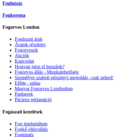
Foghúzás
Fogkorona
Fogorvos London
Fogászati árak
Áraink részletes
Fogorvosok
Akciók
Kapcsolat
Hogyan jutsz el hozzánk?
Fogorvos állás - Munkalehetőség
Személyre szabott pénzügyi megoldás, csak neked!
Előtte - utána
Magyar Fogorvos Londonban
Partnerek
Páciens reklamáció
Fogászati kezelések
Fog implantátum
Fogkő eltávolítás
Fogtömés