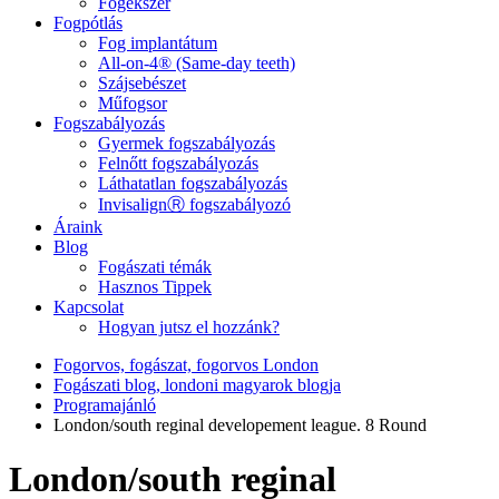
Fogékszer
Fogpótlás
Fog implantátum
All-on-4® (Same-day teeth)
Szájsebészet
Műfogsor
Fogszabályozás
Gyermek fogszabályozás
Felnőtt fogszabályozás
Láthatatlan fogszabályozás
InvisalignⓇ fogszabályozó
Áraink
Blog
Fogászati témák
Hasznos Tippek
Kapcsolat
Hogyan jutsz el hozzánk?
Fogorvos, fogászat, fogorvos London
Fogászati blog, londoni magyarok blogja
Programajánló
London/south reginal developement league. 8 Round
London/south reginal