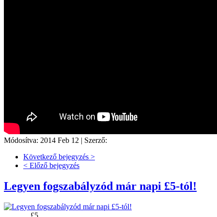
Módosítva: 2014 Feb 12 |
Szerző:
Következő bejegyzés >
< Előző bejegyzés
Legyen fogszabályzód már napi £5-tól!
Napi ár:
£5