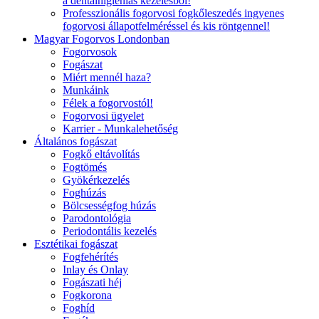
a dentálhigiéniás kezelésből!
Professzionális fogorvosi fogkőleszedés ingyenes
fogorvosi állapotfelméréssel és kis röntgennel!
Magyar Fogorvos Londonban
Fogorvosok
Fogászat
Miért mennél haza?
Munkáink
Félek a fogorvostól!
Fogorvosi ügyelet
Karrier - Munkalehetőség
Általános fogászat
Fogkő eltávolítás
Fogtömés
Gyökérkezelés
Foghúzás
Bölcsességfog húzás
Parodontológia
Periodontális kezelés
Esztétikai fogászat
Fogfehérítés
Inlay és Onlay
Fogászati héj
Fogkorona
Foghíd