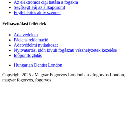
Az elektromos cigi hatása a fogakra
Segítség! Fáj az állkapcsom!
Fogfehérítés aktív szénnel
Felhasználási feltételek
Adatvédelem
Páciens reklamáció
Adatvédelmi nyilatkozat
Nyitvatartási időn kívüli fogászati vészhelyzetek kezelése
Időpontfoglalás
Hungarian Dentist London
Copyright 2025 - Magyar Fogorvos Londonban - fogorvos London,
magyar fogorvos, fogorvos