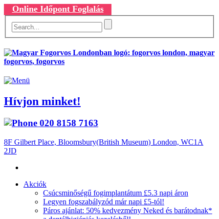
Online Időpont Foglalás
Hívjon minket!
020 8158 7163
8F Gilbert Place, Bloomsbury(British Museum) London, WC1A
2JD
Akciók
Csúcsminőségű fogimplantátum £5.3 napi áron
Legyen fogszabályzód már napi £5-tól!
Páros ajánlat: 50% kedvezmény Neked és barátodnak*