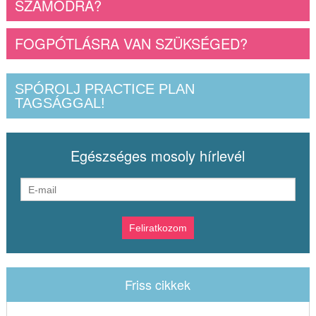
SZÁMODRA?
FOGPÓTLÁSRA VAN SZÜKSÉGED?
SPÓROLJ PRACTICE PLAN
TAGSÁGGAL!
Egészséges mosoly hírlevél
Friss cikkek