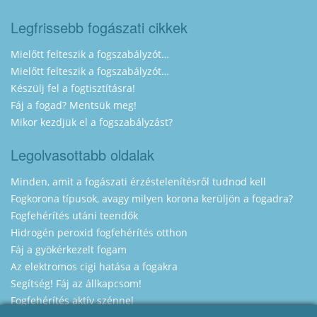
Legfrissebb fogászati cikkek
Mielőtt felteszik a fogszabályzót…
Mielőtt felteszik a fogszabályzót…
Készülj fel a fogtisztításra!
Fáj a fogad? Mentsük meg!
Mikor kezdjük el a fogszabályzást?
Legolvasottabb oldalak
Minden, amit a fogászati érzéstelenítésről tudnod kell
Fogkorona típusok, avagy milyen korona kerüljön a fogadra?
Fogfehérítés utáni teendők
Hidrogén peroxid fogfehérítés otthon
Fáj a gyökérkezelt fogam
Az elektromos cigi hatása a fogakra
Segítség! Fáj az állkapcsom!
Fogfehérítés aktív szénnel