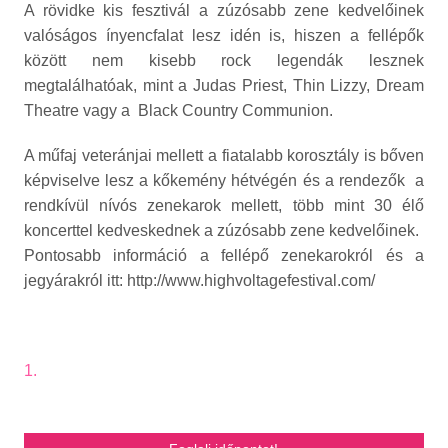
A rövidke kis fesztivál a zúzósabb zene kedvelőinek
valóságos ínyencfalat lesz idén is, hiszen a fellépők
között nem kisebb rock legendák lesznek
megtalálhatóak, mint a Judas Priest, Thin Lizzy, Dream
Theatre vagy a Black Country Communion.
A műfaj veteránjai mellett a fiatalabb korosztály is bőven
képviselve lesz a kőkemény hétvégén és a rendezők a
rendkívül nívós zenekarok mellett, több mint 30 élő
koncerttel kedveskednek a zúzósabb zene kedvelőinek.
Pontosabb információ a fellépő zenekarokról és a
jegyárakról
itt: http://www.highvoltagefestival.com/
1.