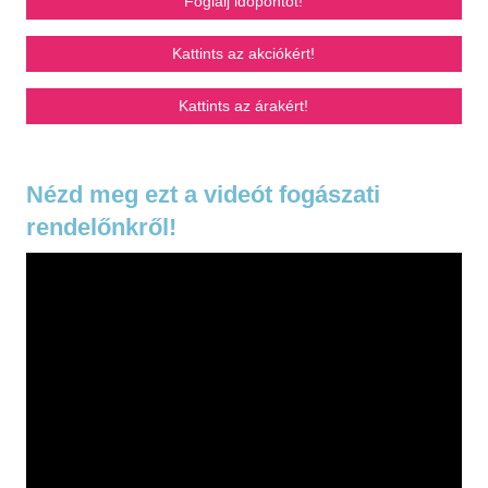
Foglalj időpontot!
Kattints az akciókért!
Kattints az árakért!
Nézd meg ezt a videót fogászati
rendelőnkről!