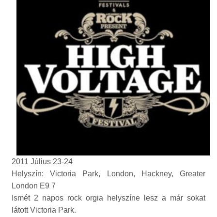
2011 Július 23-24
Helyszín: Victoria Park, London, Hackney, Greater
London E9 7
Ismét 2 napos rock orgia helyszíne lesz a már sokat
látott Victoria Park.