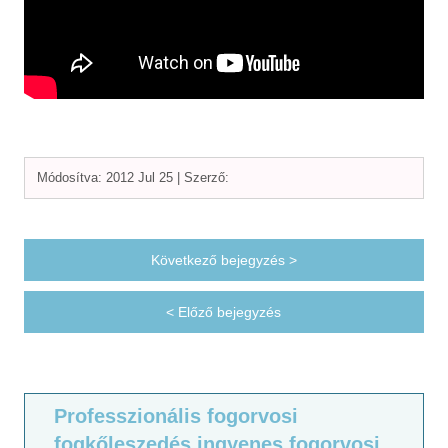
Módosítva: 2012 Jul 25 |
Szerző:
Következő bejegyzés >
< Előző bejegyzés
Professzionális fogorvosi
fogkőleszedés ingyenes fogorvosi