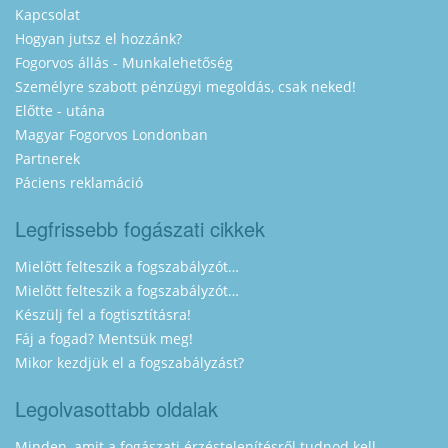
Kapcsolat
Hogyan jutsz el hozzánk?
Fogorvos állás - Munkalehetőség
Személyre szabott pénzügyi megoldás, csak neked!
Előtte - utána
Magyar Fogorvos Londonban
Partnerek
Páciens reklamáció
Legfrissebb fogászati cikkek
Mielőtt felteszik a fogszabályzót…
Mielőtt felteszik a fogszabályzót…
Készülj fel a fogtisztításra!
Fáj a fogad? Mentsük meg!
Mikor kezdjük el a fogszabályzást?
Legolvasottabb oldalak
Minden, amit a fogászati érzéstelenítésről tudnod kell