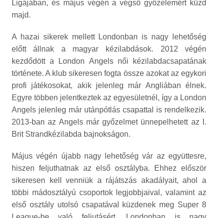
Ligájában, és május végén a végső győzelemért küzd
majd.
A hazai sikerek mellett Londonban is nagy lehetőség
előtt állnak a magyar kézilabdások. 2012 végén
kezdődött a London Angels női kézilabdacsapatának
története. A klub sikeresen fogta össze azokat az egykori
profi játékosokat, akik jelenleg már Angliában élnek.
Egyre többen jelentkeztek az egyesületnél, így a London
Angels jelenleg már utánpótlás csapattal is rendelkezik.
2013-ban az Angels már győzelmet ünnepelhetett az I.
Brit Strandkézilabda bajnokságon.
Május végén újabb nagy lehetőség vár az együttesre,
hiszen feljuthatnak az első osztályba. Ehhez először
sikeresen kell venniük a rájátszás akadályait, ahol a
többi mádosztályú csoportok legjobbjaival, valamint az
első osztály utolsó csapatával küzdenek meg Super 8
League-be való feljutásért. Londonban is nagy