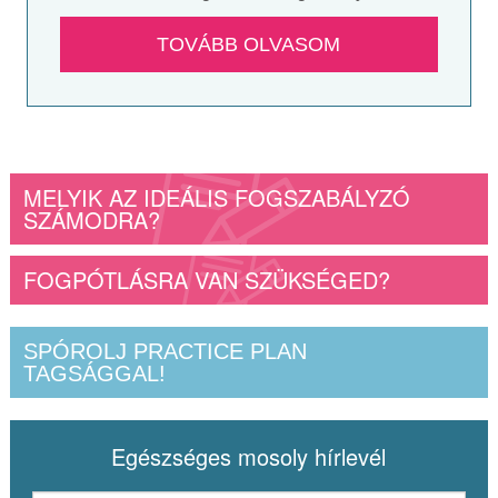
TOVÁBB OLVASOM
MELYIK AZ IDEÁLIS FOGSZABÁLYZÓ
SZÁMODRA?
FOGPÓTLÁSRA VAN SZÜKSÉGED?
SPÓROLJ PRACTICE PLAN
TAGSÁGGAL!
Egészséges mosoly hírlevél