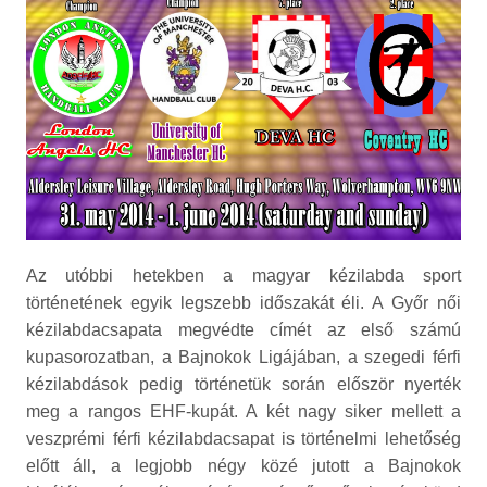
Az utóbbi hetekben a magyar kézilabda sport
történetének egyik legszebb időszakát éli. A Győr női
kézilabdacsapata megvédte címét az első számú
kupasorozatban, a Bajnokok Ligájában, a szegedi férfi
kézilabdások pedig történetük során először nyerték
meg a rangos EHF-kupát. A két nagy siker mellett a
veszprémi férfi kézilabdacsapat is történelmi lehetőség
előtt áll, a legjobb négy közé jutott a Bajnokok