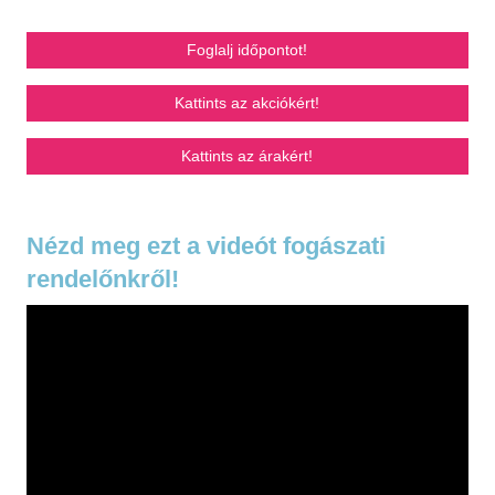
Foglalj időpontot!
Kattints az akciókért!
Kattints az árakért!
Nézd meg ezt a videót fogászati
rendelőnkről!