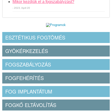
Mikor kezdjük el a fogszabályzást?
- 2023. April 20
ESZTÉTIKUS FOGTÖMÉS
GYÖKÉRKEZELÉS
FOGSZABÁLYOZÁS
FOGFEHÉRÍTÉS
FOG IMPLANTÁTUM
FOGKŐ ELTÁVOLÍTÁS