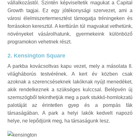
vállalkozástól. Szintén képviseltetik magukat a Capital
Growth tagjai. Ez egy jótékonysági szervezet, ami a
városi élelmiszertermesztést támogatja tréningeken és
forrásokon keresztül. A kerttúrán túl magvakat vethetünk,
növényeket vásárolhatunk, gyermekeink különböző
programokon vehetnek részt.
2. Kensington Square
A parkba kovácsoltvas kapu vezet, mely a másolata II.
világháborús testvérének. A kert év közben csak
azoknak a szerencséseknek lakóknak nyújt menedéket,
akik rendelkeznek a szükséges kulccsal. Belépvén új
szemszögből tekinthetjük meg a park stukkó-homlokzatú
palotáját az érintetlen gyep és a pompás fák
társaságában. A park a helyi lakók kedvelt napozó
helye, ne lepődjünk meg, ha társaságunk lesz.