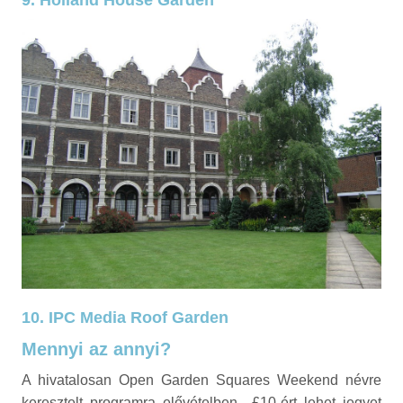
9. Holland House Garden
10. IPC Media Roof Garden
Mennyi az annyi?
A hivatalosan Open Garden Squares Weekend névre
keresztelt programra elővételben £10-ért lehet jegyet