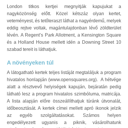
London titkos kertjei megnyitják kapujukat a
nagyközönség előtt. Közel kétszáz olyan kertet,
veteményest, és tetőteraszt láthat a nagyérdemű, melyek
eddig rejtve voltak, magántulajdonban lévő zöldterület
lévén. A Regent’s Park Allotment, a Kensington Square
és a Holland House mellett idén a Downing Street 10
szabad tereit is láthatjuk.
A növényeken túl
A látogatható kertek teljes listáját megtaláljuk a program
hivatalos honlapján (www.opensquares.org). A hétvége
alatt a résztvevő helyiségek kapuján, bejáratán pedig
látható lesz a program hivatalos szimbóluma, matricája.
A lista alapján előre összeállíthatjuk túránk útvonalát,
időbeosztását. A kertek címei mellett apró ikonok jelzik
az egyéb szolgáltatásokat. Számos helyen
engedélyezett ugyanis a piknik, vásárolhatunk