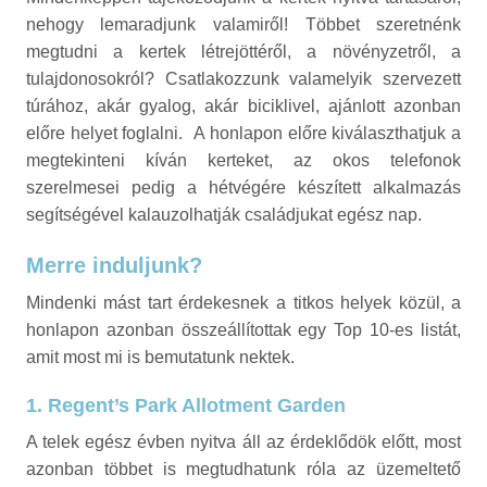
nehogy lemaradjunk valamiről! Többet szeretnénk
megtudni a kertek létrejöttéről, a növényzetről, a
tulajdonosokról? Csatlakozzunk valamelyik szervezett
túrához, akár gyalog, akár biciklivel, ajánlott azonban
előre helyet foglalni. A honlapon előre kiválaszthatjuk a
megtekinteni kíván kerteket, az okos telefonok
szerelmesei pedig a hétvégére készített alkalmazás
segítségével kalauzolhatják családjukat egész nap.
Merre induljunk?
Mindenki mást tart érdekesnek a titkos helyek közül, a
honlapon azonban összeállítottak egy Top 10-es listát,
amit most mi is bemutatunk nektek.
1. Regent’s Park Allotment Garden
A telek egész évben nyitva áll az érdeklődök előtt, most
azonban többet is megtudhatunk róla az
üzemeltető