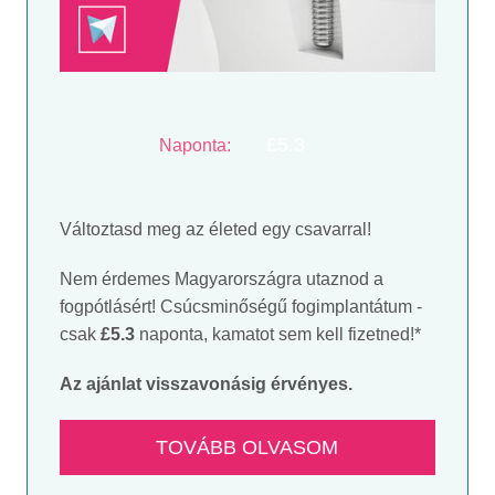
£5.3
Naponta:
Változtasd meg az életed egy csavarral!
Nem érdemes Magyarországra utaznod a
fogpótlásért! Csúcsminőségű fogimplantátum ‐
csak
£5.3
naponta, kamatot sem kell fizetned!*
Az ajánlat visszavonásig érvényes.
TOVÁBB OLVASOM