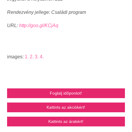
Rendezvény jellege: Családi program
URL:
http://goo.gl/KCjAq
images:
1.
2.
3.
4.
Foglalj időpontot!
Kattints az akciókért!
Kattints az árakért!