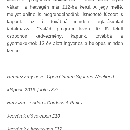
váltani, a hétvégén már £12-ba kerül. A jegy mellé,
melyet online is megrendelhetünk, ismertető füzetet is
kapunk, az ár továbbá minden foglalásunkat
tartalmazza. Családi program lévén, tíz fő felett
csoportos kedvezményt kapunk, továbbá a
gyermekeknek 12 év alatt ingyenes a belépés minden
kertbe.
Rendezvény neve: Open Garden Squares Weekend
Időpont: 2013. június 8-9.
Helyszín: London - Gardens & Parks
Jegyárak elővételben £10
Jegyárak a helyszínen £12