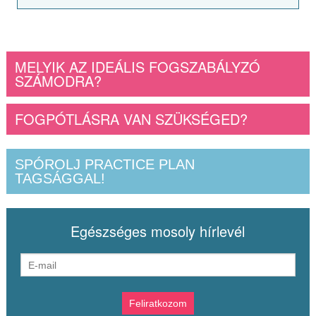
MELYIK AZ IDEÁLIS FOGSZABÁLYZÓ
SZÁMODRA?
FOGPÓTLÁSRA VAN SZÜKSÉGED?
SPÓROLJ PRACTICE PLAN
TAGSÁGGAL!
Egészséges mosoly hírlevél