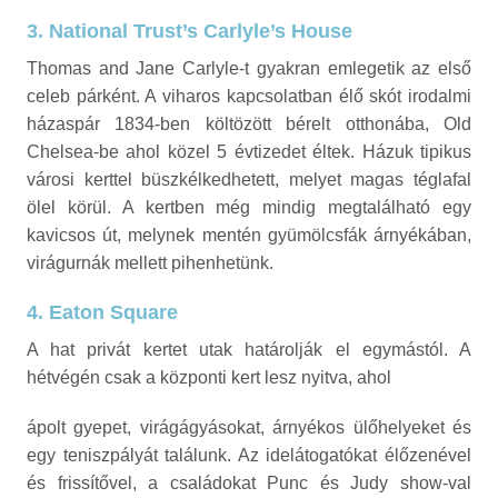
3. National Trust’s Carlyle’s House
Thomas and Jane Carlyle-t gyakran emlegetik az első
celeb párként. A viharos kapcsolatban élő skót irodalmi
házaspár 1834-ben költözött bérelt otthonába, Old
Chelsea-be ahol közel 5 évtizedet éltek. Házuk tipikus
városi kerttel büszkélkedhetett, melyet magas téglafal
ölel körül. A kertben még mindig megtalálható egy
kavicsos út, melynek mentén gyümölcsfák árnyékában,
virágurnák mellett pihenhetünk.
4. Eaton Square
A hat privát kertet utak határolják el egymástól. A
hétvégén csak a központi kert lesz nyitva, ahol
ápolt gyepet, virágágyásokat, árnyékos ülőhelyeket és
egy teniszpályát találunk. Az idelátogatókat élőzenével
és frissítővel, a családokat Punc és Judy show-val