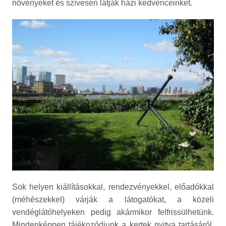
növényeket és szívesen látják házi kedvenceinket.
Sok helyen kiállításokkal, rendezvényekkel, előadókkal
(méhészekkel) várják a látogatókat, a közeli
vendéglátóhelyeken pedig akármikor felfrissülhetünk.
Mindenképpen tájékozódjunk a kertek nyitva tartásáról,