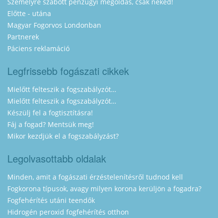
Személyre szabott pénzügyi megoldás, csak neked!
Előtte - utána
Magyar Fogorvos Londonban
Partnerek
Páciens reklamáció
Legfrissebb fogászati cikkek
Mielőtt felteszik a fogszabályzót…
Mielőtt felteszik a fogszabályzót…
Készülj fel a fogtisztításra!
Fáj a fogad? Mentsük meg!
Mikor kezdjük el a fogszabályzást?
Legolvasottabb oldalak
Minden, amit a fogászati érzéstelenítésről tudnod kell
Fogkorona típusok, avagy milyen korona kerüljön a fogadra?
Fogfehérítés utáni teendők
Hidrogén peroxid fogfehérítés otthon