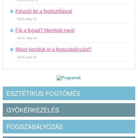
Készülj fel a fogtisztításra!
- 2023. May 17
Fáj a fogad? Mentsük meg!
- 2023. May 14
Mikor kezdjük el a fogszabályzást?
- 2023. April 20
ESZTÉTIKUS FOGTÖMÉS
GYÖKÉRKEZELÉS
FOGSZABÁLYOZÁS