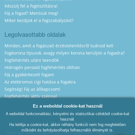
Készülj fel a fogtisztításra!
Fáj a fogad? Mentsük meg!
Mikor kezdjük el a fogszabályzást?
Legolvasottabb oldalak
Minden, amit a fogászati érzéstelenítésről tudnod kell
Fogkorona típusok, avagy milyen korona kerüljön a fogadra?
Fogfehérítés utáni teendők
Hidrogén peroxid fogfehérítés otthon
Fáj a gyökérkezelt fogam
Az elektromos cigi hatása a fogakra
Segítség! Fáj az állkapcsom!
Fogfehérítés aktív szénnel
Ez a weboldal cookie-kat használ
A weboldal funkcionalitási, kényelmi és statisztikai célokból cookie-kat
használ.
Hungarian Dentist London
Ha letiltja a cookie-kat, akkor néhány funkció nem fog megfelelően
működni és befolyásolhatja felhasználói élményét is.
Copyright 2025 - Magyar Fogorvos Londonban - fogorvos London,