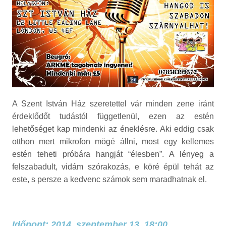
A Szent István Ház szeretettel vár minden zene iránt
érdeklődőt tudástól függetlenül, ezen az estén
lehetőséget kap mindenki az éneklésre. Aki eddig csak
otthon mert mikrofon mögé állni, most egy kellemes
estén teheti próbára hangját “élesben”. A lényeg a
felszabadult, vidám szórakozás, e köré épül tehát az
este, s persze a kedvenc számok sem maradhatnak el.
Időpont: 2014. szeptember 13. 18:00