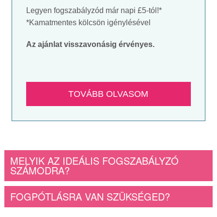
Legyen fogszabályzód már napi £5-tól!*
*Kamatmentes kölcsön igénylésével
Az ajánlat visszavonásig érvényes.
TOVÁBB OLVASOM
MELYIK AZ IDEÁLIS FOGSZABÁLYZÓ
SZÁMODRA?
FOGPÓTLÁSRA VAN SZÜKSÉGED?