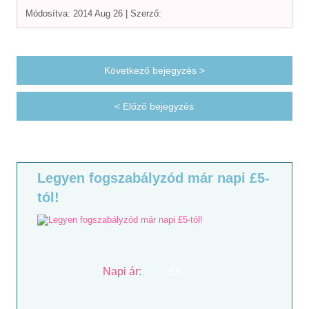
Módosítva: 2014 Aug 26 |
Szerző:
Következő bejegyzés >
< Előző bejegyzés
Legyen fogszabályzód már napi £5-
tól!
£5
Napi ár: