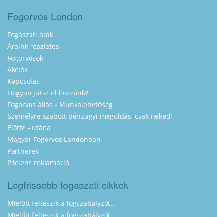
Fogorvos London
Fogászati árak
Áraink részletes
Fogorvosok
Akciók
Kapcsolat
Hogyan jutsz el hozzánk?
Fogorvos állás - Munkalehetőség
Személyre szabott pénzügyi megoldás, csak neked!
Előtte - utána
Magyar Fogorvos Londonban
Partnerek
Páciens reklamáció
Legfrissebb fogászati cikkek
Mielőtt felteszik a fogszabályzót…
Mielőtt felteszik a fogszabályzót…