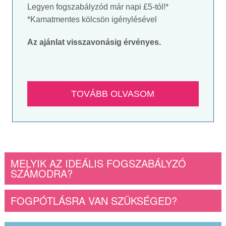
Legyen fogszabályzód már napi £5-tól!*
*Kamatmentes kölcsön igénylésével
Az ajánlat visszavonásig érvényes.
TOVÁBB OLVASOM
MELYIK AZ IDEÁLIS FOGSZABÁLYZÓ
SZÁMODRA?
FOGPÓTLÁSRA VAN SZÜKSÉGED?