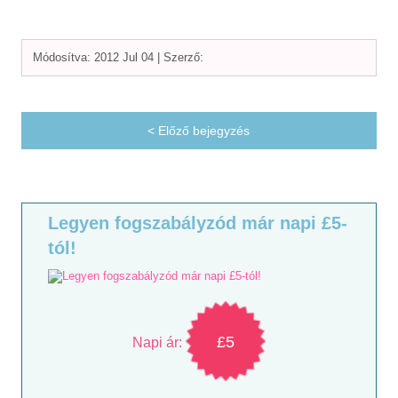
Módosítva: 2012 Jul 04 |
Szerző:
< Előző bejegyzés
Legyen fogszabályzód már napi £5-
tól!
£5
Napi ár: