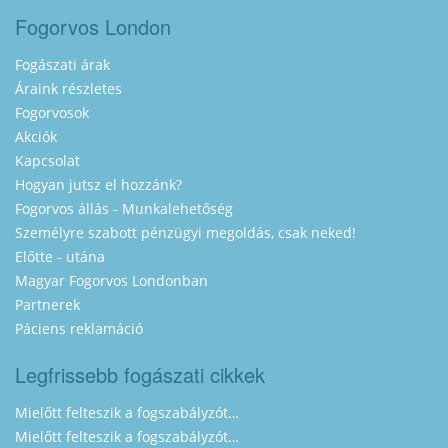
Fogorvos London
Fogászati árak
Áraink részletes
Fogorvosok
Akciók
Kapcsolat
Hogyan jutsz el hozzánk?
Fogorvos állás - Munkalehetőség
Személyre szabott pénzügyi megoldás, csak neked!
Előtte - utána
Magyar Fogorvos Londonban
Partnerek
Páciens reklamáció
Legfrissebb fogászati cikkek
Mielőtt felteszik a fogszabályzót…
Mielőtt felteszik a fogszabályzót…