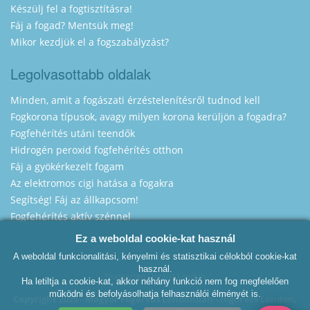
Készülj fel a fogtisztításra!
Fáj a fogad? Mentsük meg!
Mikor kezdjük el a fogszabályzást?
Legolvasottabb oldalak
Minden, amit a fogászati érzéstelenítésről tudnod kell
Fogkorona típusok, avagy milyen korona kerüljön a fogadra?
Fogfehérítés utáni teendők
Hidrogén peroxid fogfehérítés otthon
Fáj a gyökérkezelt fogam
Az elektromos cigi hatása a fogakra
Segítség! Fáj az állkapcsom!
Fogfehérítés aktív szénnel
Ez a weboldal cookie-kat használ
A weboldal funkcionalitási, kényelmi és statisztikai célokból cookie-kat
használ.
Hungarian Dentist London
Ha letiltja a cookie-kat, akkor néhány funkció nem fog megfelelően
működni és befolyásolhatja felhasználói élményét is.
Copyright 2025 - Magyar Fogorvos Londonban - fogorvos London,