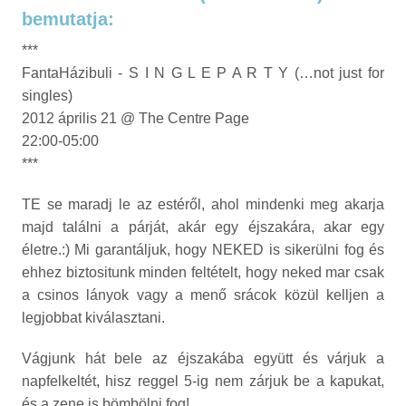
bemutatja:
***
FantaHázibuli - S I N G L E P A R T Y (…not just for
singles)
2012 április 21 @ The Centre Page
22:00-05:00
***
TE se maradj le az estéről, ahol mindenki meg akarja
majd találni a párját, akár egy éjszakára, akar egy
életre.:) Mi garantáljuk, hogy NEKED is sikerülni fog és
ehhez biztositunk minden feltételt, hogy neked mar csak
a csinos lányok vagy a menő srácok közül kelljen a
legjobbat kiválasztani.
Vágjunk hát bele az éjszakába együtt és várjuk a
napfelkeltét, hisz reggel 5-ig nem zárjuk be a kapukat,
és a zene is bömbölni fog!