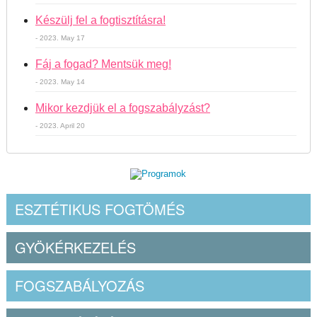
Készülj fel a fogtisztításra!
- 2023. May 17
Fáj a fogad? Mentsük meg!
- 2023. May 14
Mikor kezdjük el a fogszabályzást?
- 2023. April 20
ESZTÉTIKUS FOGTÖMÉS
GYÖKÉRKEZELÉS
FOGSZABÁLYOZÁS