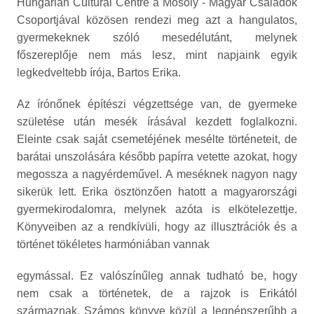
Hungarian Cultural Centre a Mosoly - Magyar Családok
Csoportjával közösen rendezi meg azt a hangulatos,
gyermekeknek szóló mesedélutánt, melynek
főszereplője nem más lesz, mint napjaink egyik
legkedveltebb írója, Bartos Erika.
Az írónőnek építészi végzettsége van, de gyermeke
születése után mesék írásával kezdett foglalkozni.
Eleinte csak saját csemetéjének mesélte történeteit, de
barátai unszolására később papírra vetette azokat, hogy
megossza a nagyérdeművel. A meséknek nagyon nagy
sikerük lett. Erika ösztönzően hatott a magyarországi
gyermekirodalomra, melynek azóta is elkötelezettje.
Könyveiben az a rendkívüli, hogy az illusztrációk és a
történet tökéletes harmóniában vannak
egymással. Ez valószínűleg annak tudható be, hogy
nem csak a történetek, de a rajzok is Erikától
származnak. Számos könyve közül a legnépszerűbb a