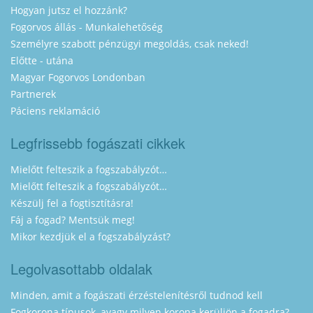
Hogyan jutsz el hozzánk?
Fogorvos állás - Munkalehetőség
Személyre szabott pénzügyi megoldás, csak neked!
Előtte - utána
Magyar Fogorvos Londonban
Partnerek
Páciens reklamáció
Legfrissebb fogászati cikkek
Mielőtt felteszik a fogszabályzót…
Mielőtt felteszik a fogszabályzót…
Készülj fel a fogtisztításra!
Fáj a fogad? Mentsük meg!
Mikor kezdjük el a fogszabályzást?
Legolvasottabb oldalak
Minden, amit a fogászati érzéstelenítésről tudnod kell
Fogkorona típusok, avagy milyen korona kerüljön a fogadra?