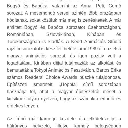
Bogyó és Babóca, valamint az Anna, Peti, Gergő
sorozat. A mesemondó versei szintén több országban
hódítanak, sokat közülük már meg is zenésítettek. A már
említett Bogyó és Babóca sorozatot Csehországban,
Romániában, Szlovákiában, Kínában és
Törökországban is kiadták. A Kedd Animációs Stúdió
rajzfilmsorozatot is készített belőle, ami 1989 óta az első
magyar animációs sorozat, és igen pozitív volt a
fogadtatása. Kínában díjjal jutalmazták az alkotást, és
bemutatták a Tokyoi Animációs Fesztiválon. Bartos Erika
számos Readers’ Choice Awards büszke tulajdonosa.
Építészeti ismereteit, „Hoppla” című soroztában
használja fel, ahol a magyar építészetről mesél a
kicsiknek olyan nyelven, hogy az számukra érthető és
érdekes legyen.
Az írónő már karrierje kezdete óta elkötelezettje a
hátrányos helyzetű, illetve komoly betegségben