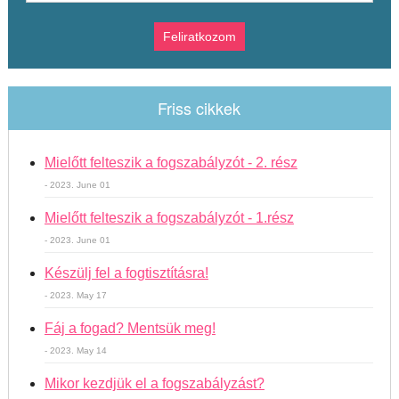
Friss cikkek
Mielőtt felteszik a fogszabályzót - 2. rész
- 2023. June 01
Mielőtt felteszik a fogszabályzót - 1.rész
- 2023. June 01
Készülj fel a fogtisztításra!
- 2023. May 17
Fáj a fogad? Mentsük meg!
- 2023. May 14
Mikor kezdjük el a fogszabályzást?