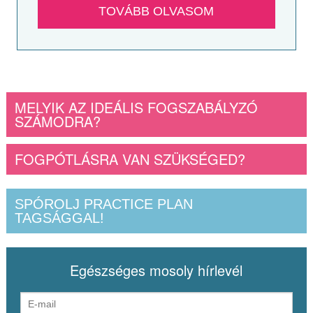
TOVÁBB OLVASOM
MELYIK AZ IDEÁLIS FOGSZABÁLYZÓ
SZÁMODRA?
FOGPÓTLÁSRA VAN SZÜKSÉGED?
SPÓROLJ PRACTICE PLAN
TAGSÁGGAL!
Egészséges mosoly hírlevél