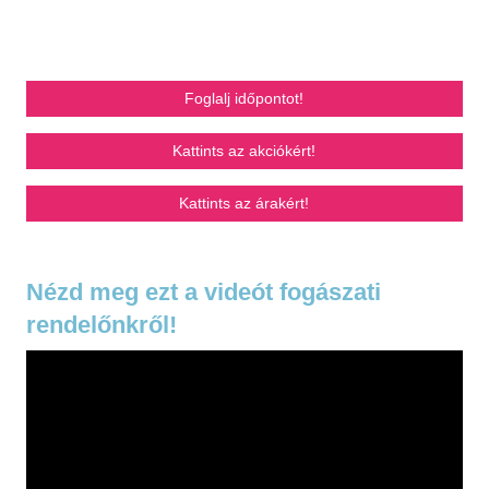
Foglalj időpontot!
Kattints az akciókért!
Kattints az árakért!
Nézd meg ezt a videót fogászati
rendelőnkről!