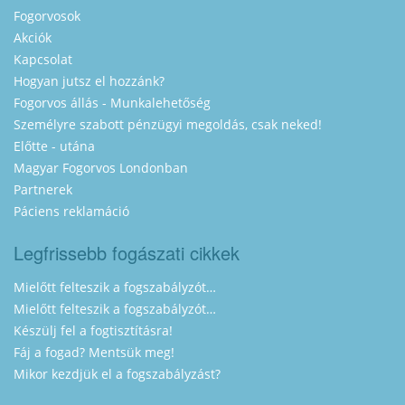
Fogorvosok
Akciók
Kapcsolat
Hogyan jutsz el hozzánk?
Fogorvos állás - Munkalehetőség
Személyre szabott pénzügyi megoldás, csak neked!
Előtte - utána
Magyar Fogorvos Londonban
Partnerek
Páciens reklamáció
Legfrissebb fogászati cikkek
Mielőtt felteszik a fogszabályzót…
Mielőtt felteszik a fogszabályzót…
Készülj fel a fogtisztításra!
Fáj a fogad? Mentsük meg!
Mikor kezdjük el a fogszabályzást?