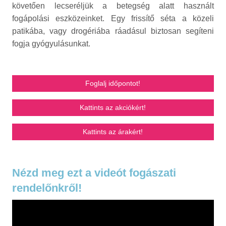
követően lecseréljük a betegség alatt használt
fogápolási eszközeinket. Egy frissítő séta a közeli
patikába, vagy drogériába ráadásul biztosan segíteni
fogja gyógyulásunkat.
Foglalj időpontot!
Kattints az akciókért!
Kattints az árakért!
Nézd meg ezt a videót fogászati
rendelőnkről!