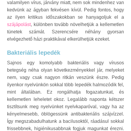
valamilyen vírus, járvány miatt, nem sok mindenhez van
kedvünk az ágyban fekvésen kívül. Pedig fontos, hogy
az ilyen kritikus időszakokban se hanyagoljuk el a
szájápolást
, különben tovább növelhetjük a kellemetlen
tünetek számát. Szerencsére néhány gyorsan
elvégezhető házi praktikával elkerülhetjük ezeket.
Bakteriális lepedék
Sajnos egy komolyabb bakteriális vagy vírusos
betegség néha olyan következményekkel jár, melyeket
nem, vagy csak nagyon ritkán veszünk észre. Pedig
ilyenkor nyelvünkön sokkal több lepedék halmozódik fel,
mint általában. Ez rongálhatja fogazatunkat, és
kellemetlen leheletet okoz. Legalább naponta kétszer
tisztítsunk meg nyelvünket nyelvkaparóval, vagy ha az
kényelmesebb, öblögessünk antibakteriális szájvízzel.
Így megszabadulhatunk a bacilusoktól, ráadásul sokkal
frissebbnek, higiénikusabbnak fogjuk magunkat érezni.