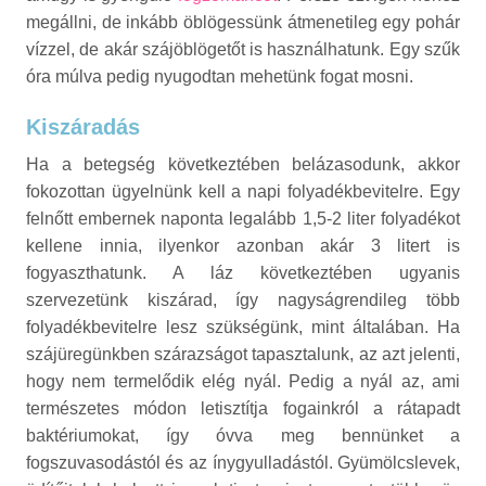
megállni, de inkább öblögessünk átmenetileg egy pohár
vízzel, de akár szájöblögetőt is használhatunk. Egy szűk
óra múlva pedig nyugodtan mehetünk fogat mosni.
Kiszáradás
Ha a betegség következtében belázasodunk, akkor
fokozottan ügyelnünk kell a napi folyadékbevitelre. Egy
felnőtt embernek naponta legalább 1,5-2 liter folyadékot
kellene innia, ilyenkor azonban akár 3 litert is
fogyaszthatunk. A láz következtében ugyanis
szervezetünk kiszárad, így nagyságrendileg több
folyadékbevitelre lesz szükségünk, mint általában. Ha
szájüregünkben szárazságot tapasztalunk, az azt jelenti,
hogy nem termelődik elég nyál. Pedig a nyál az, ami
természetes módon letisztítja fogainkról a rátapadt
baktériumokat, így óvva meg bennünket a
fogszuvasodástól és az ínygyulladástól. Gyümölcslevek,