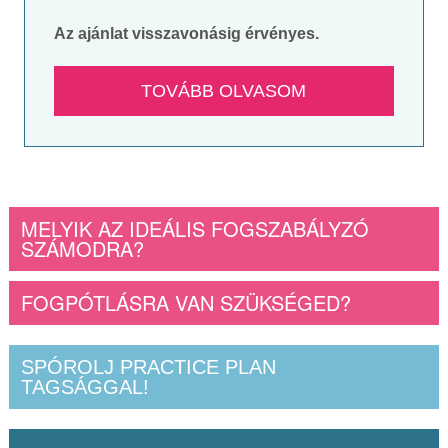
Az ajánlat visszavonásig érvényes.
TOVÁBB OLVASOM
MELYIK AZ IDEÁLIS FOGSZABÁLYZÓ
SZÁMODRA?
FOGPÓTLÁSRA VAN SZÜKSÉGED?
SPÓROLJ PRACTICE PLAN
TAGSÁGGAL!