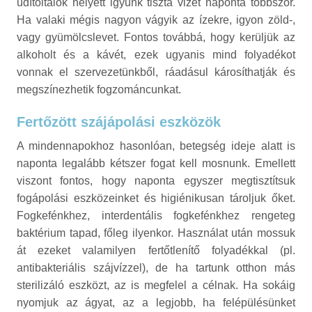
üdítőitalok helyett igyunk tiszta vizet naponta többször.
Ha valaki mégis nagyon vágyik az ízekre, igyon zöld-,
vagy gyümölcslevet. Fontos továbbá, hogy kerüljük az
alkoholt és a kávét, ezek ugyanis mind folyadékot
vonnak el szervezetünkből, ráadásul károsíthatják és
megszínezhetik fogzománcunkat.
Fertőzött szájápolási eszközök
A mindennapokhoz hasonlóan, betegség ideje alatt is
naponta legalább kétszer fogat kell mosnunk. Emellett
viszont fontos, hogy naponta egyszer megtisztítsuk
fogápolási eszközeinket és higiénikusan tároljuk őket.
Fogkefénkhez, interdentális fogkefénkhez rengeteg
baktérium tapad, főleg ilyenkor. Használat után mossuk
át ezeket valamilyen fertőtlenítő folyadékkal (pl.
antibakteriális szájvízzel), de ha tartunk otthon más
sterilizáló eszközt, az is megfelel a célnak. Ha sokáig
nyomjuk az ágyat, az a legjobb, ha felépülésünket