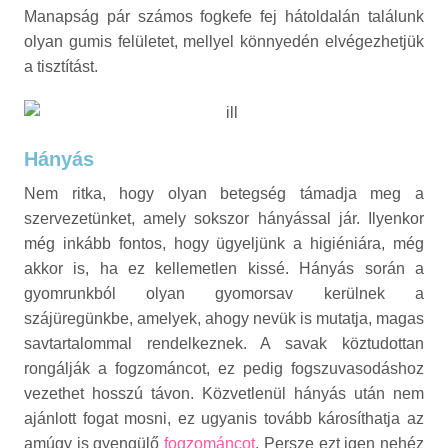
Manapság pár számos fogkefe fej hátoldalán találunk
olyan gumis felületet, mellyel könnyedén elvégezhetjük
a tisztítást.
Hányás
Nem ritka, hogy olyan betegség támadja meg a
szervezetünket, amely sokszor hányással jár. Ilyenkor
még inkább fontos, hogy ügyeljünk a higiéniára, még
akkor is, ha ez kellemetlen kissé. Hányás során a
gyomrunkból olyan gyomorsav kerülnek a
szájüregünkbe, amelyek, ahogy nevük is mutatja, magas
savtartalommal rendelkeznek. A savak köztudottan
rongálják a fogzománcot, ez pedig fogszuvasodáshoz
vezethet hosszú távon. Közvetlenül hányás után nem
ajánlott fogat mosni, ez ugyanis tovább károsíthatja az
amúgy is gyengülő
fogzománcot
. Persze ezt igen nehéz