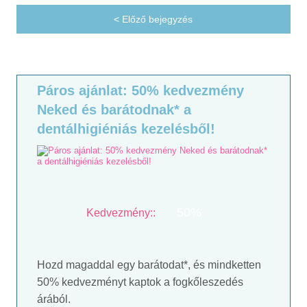
< Előző bejegyzés
Páros ajánlat: 50% kedvezmény
Neked és barátodnak* a
dentálhigiéniás kezelésből!
50%
Kedvezmény::
Hozd magaddal egy barátodat*, és mindketten
50% kedvezményt kaptok a fogkőleszedés
árából.