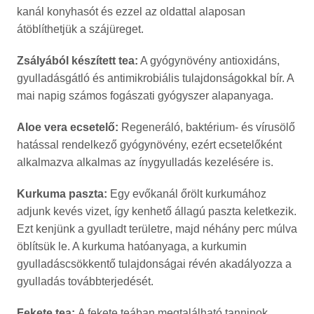
kanál konyhasót és ezzel az oldattal alaposan
átöblíthetjük a szájüreget.
Zsályából készített tea:
A gyógynövény antioxidáns,
gyulladásgátló és antimikrobiális tulajdonságokkal bír. A
mai napig számos fogászati gyógyszer alapanyaga.
Aloe vera ecsetelő:
Regeneráló, baktérium- és vírusölő
hatással rendelkező gyógynövény, ezért ecsetelőként
alkalmazva alkalmas az ínygyulladás kezelésére is.
Kurkuma paszta:
Egy evőkanál őrölt kurkumához
adjunk kevés vizet, így kenhető állagú paszta keletkezik.
Ezt kenjünk a gyulladt területre, majd néhány perc múlva
öblítsük le. A kurkuma hatóanyaga, a kurkumin
gyulladáscsökkentő tulajdonságai révén akadályozza a
gyulladás továbbterjedését.
Fekete tea:
A fekete teában megtalálható tanninok