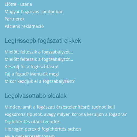
Előtte - utána
Magyar Fogorvos Londonban
Partnerek
Páciens reklamáció
Legfrissebb fogászati cikkek
Mielőtt felteszik a fogszabályzót…
Mielőtt felteszik a fogszabályzót…
Készülj fel a fogtisztításra!
Fáj a fogad? Mentsük meg!
Mikor kezdjük el a fogszabályzást?
Legolvasottabb oldalak
Minden, amit a fogászati érzéstelenítésről tudnod kell
Fogkorona típusok, avagy milyen korona kerüljön a fogadra?
Fogfehérítés utáni teendők
Hidrogén peroxid fogfehérítés otthon
Fáj a gyökérkezelt fogam