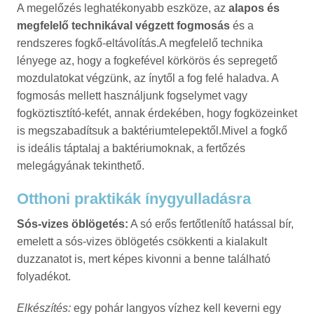
A megelőzés leghatékonyabb eszköze, az
alapos és
megfelelő technikával végzett fogmosás
és a
rendszeres fogkő-eltávolítás.A megfelelő technika
lényege az, hogy a fogkefével körkörös és sepregető
mozdulatokat végzünk, az ínytől a fog felé haladva. A
fogmosás mellett használjunk fogselymet vagy
fogköztisztító-kefét, annak érdekében, hogy fogközeinket
is megszabadítsuk a baktériumtelepektől.Mivel a fogkő
is ideális táptalaj a baktériumoknak, a fertőzés
melegágyának tekinthető.
Otthoni praktikák ínygyulladásra
Sós-vizes öblögetés:
A só erős fertőtlenítő hatással bír,
emelett a sós-vizes öblögetés csökkenti a kialakult
duzzanatot is, mert képes kivonni a benne található
folyadékot.
Elkészítés:
egy pohár langyos vízhez kell keverni egy