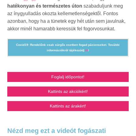
hatékonyan és természetes úton
szabaduljunk meg
az ínygyulladás okozta kellemetlenségektől. Fontos
azonban, hogy ha a tünetek egy hét után sem javulnak,
akkor minél hamarabb keressük fel fogorvosunkat.
Covid19:
Rendelőnk csak sürgős esetben fogad pácienseket. További
információkról tájékozódj
itt
!
Foglalj időpontot!
Kattints az akciókért!
Kattints az árakért!
Nézd meg ezt a videót fogászati