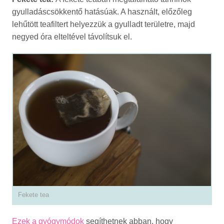
gyulladáscsökkentő hatásúak. A használt, előzőleg
lehűtött teafiltert helyezzük a gyulladt területre, majd
negyed óra elteltével távolítsuk el.
Fekete tea
Ezek a gyógymódok
segíthetnek abban, hogy