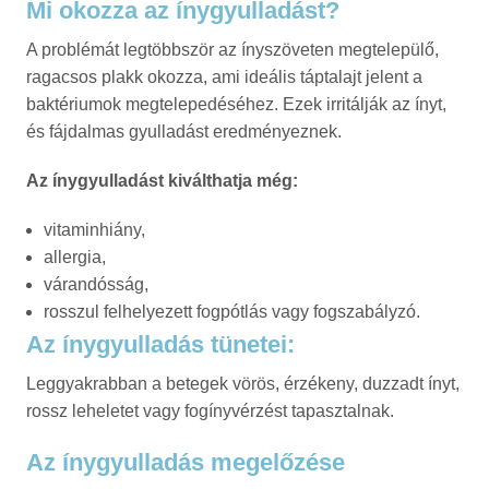
Mi okozza az ínygyulladást?
A problémát legtöbbször az ínyszöveten megtelepülő,
ragacsos plakk okozza, ami ideális táptalajt jelent a
baktériumok megtelepedéséhez. Ezek irritálják az ínyt,
és fájdalmas gyulladást eredményeznek.
Az ínygyulladást kiválthatja még:
vitaminhiány,
allergia,
várandósság,
rosszul felhelyezett fogpótlás vagy fogszabályzó.
Az ínygyulladás tünetei:
Leggyakrabban a betegek vörös, érzékeny, duzzadt ínyt,
rossz leheletet vagy fogínyvérzést tapasztalnak.
Az ínygyulladás megelőzése