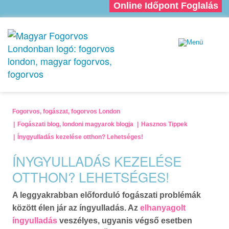
Online Időpont Foglalás
Fogorvos, fogászat, fogorvos London
Fogászati blog, londoni magyarok blogja
Hasznos Tippek
Ínygyulladás kezelése otthon? Lehetséges!
ÍNYGYULLADÁS KEZELÉSE
OTTHON? LEHETSÉGES!
A leggyakrabban előforduló fogászati problémák
között élen jár az íngyulladás. Az
elhanyagolt
íngyulladás
veszélyes, ugyanis végső esetben