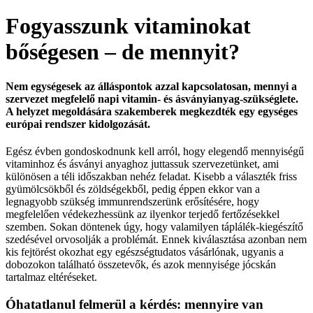
Fogyasszunk vitaminokat
bőségesen – de mennyit?
Nem egységesek az álláspontok azzal kapcsolatosan, mennyi a
szervezet megfelelő napi vitamin- és ásványianyag-szükséglete.
A helyzet megoldására szakemberek megkezdték egy egységes
európai rendszer kidolgozását.
Egész évben gondoskodnunk kell arról, hogy elegendő mennyiségű
vitaminhoz és ásványi anyaghoz juttassuk szervezetünket, ami
különösen a téli időszakban nehéz feladat. Kisebb a választék friss
gyümölcsökből és zöldségekből, pedig éppen ekkor van a
legnagyobb szükség immunrendszerünk erősítésére, hogy
megfelelően védekezhessünk az ilyenkor terjedő fertőzésekkel
szemben. Sokan döntenek úgy, hogy valamilyen táplálék-kiegészítő
szedésével orvosolják a problémát. Ennek kiválasztása azonban nem
kis fejtörést okozhat egy egészségtudatos vásárlónak, ugyanis a
dobozokon található összetevők, és azok mennyisége jócskán
tartalmaz eltéréseket.
Óhatatlanul felmerül a kérdés: mennyire van