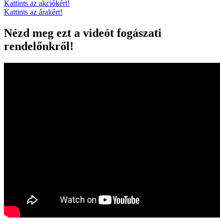
Kattints az akciókért!
Kattints az árakért!
Nézd meg ezt a videót fogászati
rendelőnkről!