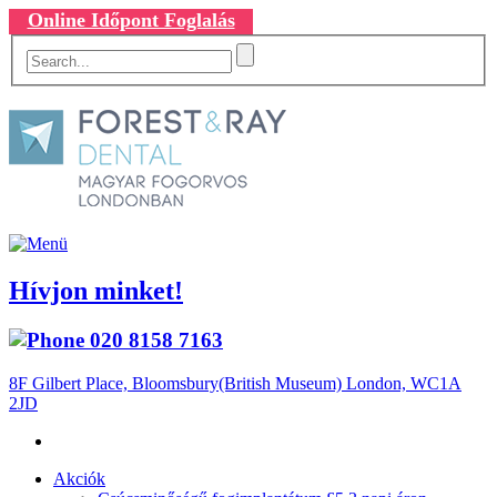
Online Időpont Foglalás
Hívjon minket!
020 8158 7163
8F Gilbert Place, Bloomsbury(British Museum) London, WC1A
2JD
Akciók