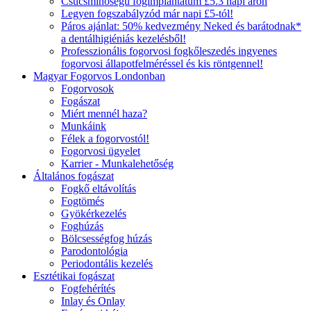
Csúcsminőségű fogimplantátum £5.3 napi áron
Legyen fogszabályzód már napi £5-tól!
Páros ajánlat: 50% kedvezmény Neked és barátodnak*
a dentálhigiéniás kezelésből!
Professzionális fogorvosi fogkőleszedés ingyenes
fogorvosi állapotfelméréssel és kis röntgennel!
Magyar Fogorvos Londonban
Fogorvosok
Fogászat
Miért mennél haza?
Munkáink
Félek a fogorvostól!
Fogorvosi ügyelet
Karrier - Munkalehetőség
Általános fogászat
Fogkő eltávolítás
Fogtömés
Gyökérkezelés
Foghúzás
Bölcsességfog húzás
Parodontológia
Periodontális kezelés
Esztétikai fogászat
Fogfehérítés
Inlay és Onlay