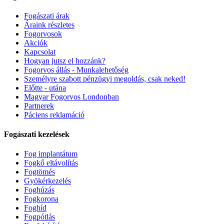
Fogászati árak
Áraink részletes
Fogorvosok
Akciók
Kapcsolat
Hogyan jutsz el hozzánk?
Fogorvos állás - Munkalehetőség
Személyre szabott pénzügyi megoldás, csak neked!
Előtte - utána
Magyar Fogorvos Londonban
Partnerek
Páciens reklamáció
Fogászati kezelések
Fog implantátum
Fogkő eltávolítás
Fogtömés
Gyökérkezelés
Foghúzás
Fogkorona
Foghíd
Fogpótlás