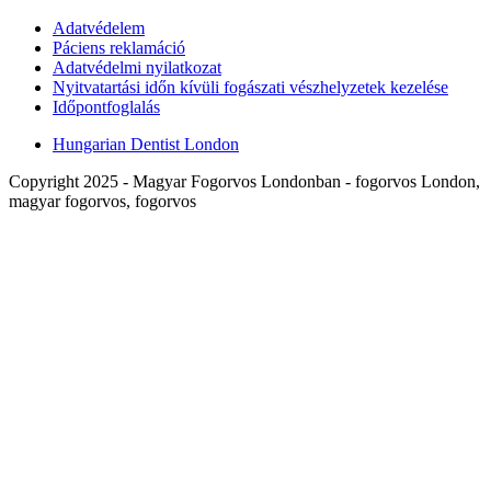
Adatvédelem
Páciens reklamáció
Adatvédelmi nyilatkozat
Nyitvatartási időn kívüli fogászati vészhelyzetek kezelése
Időpontfoglalás
Hungarian Dentist London
Copyright 2025 - Magyar Fogorvos Londonban - fogorvos London,
magyar fogorvos, fogorvos