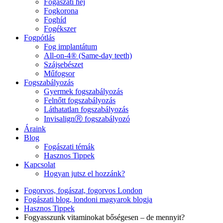
Fogászati héj
Fogkorona
Foghíd
Fogékszer
Fogpótlás
Fog implantátum
All-on-4® (Same-day teeth)
Szájsebészet
Műfogsor
Fogszabályozás
Gyermek fogszabályozás
Felnőtt fogszabályozás
Láthatatlan fogszabályozás
InvisalignⓇ fogszabályozó
Áraink
Blog
Fogászati témák
Hasznos Tippek
Kapcsolat
Hogyan jutsz el hozzánk?
Fogorvos, fogászat, fogorvos London
Fogászati blog, londoni magyarok blogja
Hasznos Tippek
Fogyasszunk vitaminokat bőségesen – de mennyit?