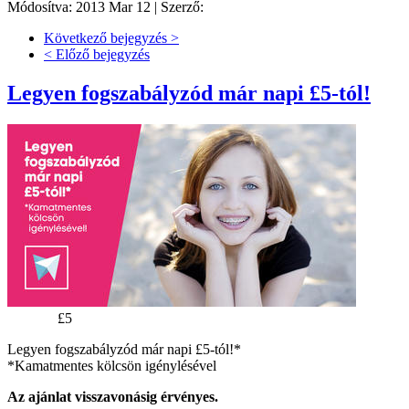
Módosítva: 2013 Mar 12 |
Szerző:
Következő bejegyzés >
< Előző bejegyzés
Legyen fogszabályzód már napi £5-tól!
Napi ár:
£5
Legyen fogszabályzód már napi £5-tól!*
*Kamatmentes kölcsön igénylésével
Az ajánlat visszavonásig érvényes.