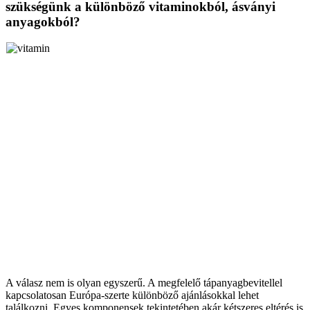
szükségünk a különböző vitaminokból, ásványi
anyagokból?
A válasz nem is olyan egyszerű. A megfelelő tápanyagbevitellel
kapcsolatosan Európa-szerte különböző ajánlásokkal lehet
találkozni. Egyes komponensek tekintetében akár kétszeres eltérés is