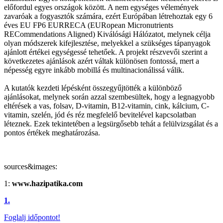
előfordul egyes országok között. A nem egységes vélemények
zavaróak a fogyasztók számára, ezért Európában létrehoztak egy 6
éves EU FP6 EURRECA (EURopean Micronutrients
RECommendations Aligned) Kiválósági Hálózatot, melynek célja
olyan módszerek kifejlesztése, melyekkel a szükséges tápanyagok
ajánlott értékei egységessé tehetőek. A projekt részvevői szerint a
következetes ajánlások azért váltak különösen fontossá, mert a
népesség egyre inkább mobillá és multinacionálissá válik.
A kutatók kezdeti lépésként összegyűjtötték a különböző
ajánlásokat, melynek során azzal szembesültek, hogy a legnagyobb
eltérések a vas, folsav, D-vitamin, B12-vitamin, cink, kálcium, C-
vitamin, szelén, jód és réz megfelelő bevitelével kapcsolatban
léteznek. Ezek tekintetében a legsürgősebb tehát a felülvizsgálat és a
pontos értékek meghatározása.
sources&images:
1:
www.hazipatika.com
1.
Foglalj időpontot!