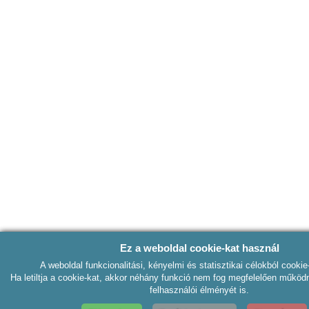
Ez a weboldal cookie-kat használ
A weboldal funkcionalitási, kényelmi és statisztikai célokból cookie
Ha letiltja a cookie-kat, akkor néhány funkció nem fog megfelelően működn
felhasználói élményét is.