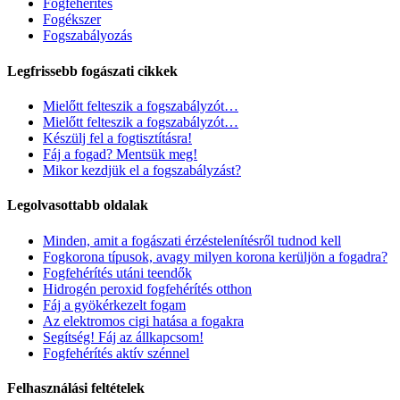
Fogfehérítés
Fogékszer
Fogszabályozás
Legfrissebb fogászati cikkek
Mielőtt felteszik a fogszabályzót…
Mielőtt felteszik a fogszabályzót…
Készülj fel a fogtisztításra!
Fáj a fogad? Mentsük meg!
Mikor kezdjük el a fogszabályzást?
Legolvasottabb oldalak
Minden, amit a fogászati érzéstelenítésről tudnod kell
Fogkorona típusok, avagy milyen korona kerüljön a fogadra?
Fogfehérítés utáni teendők
Hidrogén peroxid fogfehérítés otthon
Fáj a gyökérkezelt fogam
Az elektromos cigi hatása a fogakra
Segítség! Fáj az állkapcsom!
Fogfehérítés aktív szénnel
Felhasználási feltételek